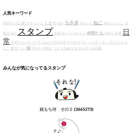
人気キーワード
うさぎ
ねこ
パンダ
くま
関西弁
クマ
にゃん
君
会話
赤ちゃん
vol.2
にゃんこ
顔
スタンプ
日
仲間たち
敬語
vol.1
妖精
日々
人
すたんぷ
気持ち
世界
常
日常スタンプ
パート
おばけ
日常会話
ウサギ
ひつじ
ペンギン
犬
一日
カエル
ひ
猫
ネコ
よこ
うち
宇宙人
仲間達
うさ
日常編
生活
女の子
日本語版
みんなが気になってるスタンプ
鏡もち侍 その２
(3665273)