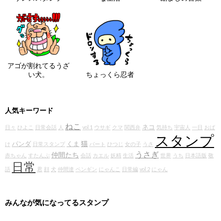
アゴが割れてるうざ
い犬。
ちょっくら忍者
人気キーワード
ねこ
ネコ
日々
ひよこ
日常会話
人
vol.1
ウサギ
クマ
関西弁
気持ち
宇宙人
一日
おば
スタンプ
猫
パンダ
くま
け
日常スタンプ
パート
ひつじ
女の子
うさ
うさぎ
仲間たち
赤ちゃん
すたんぷ
会話
カエル
妖精
生活
世界
うち
日本語版
敬
日常
語
君
顔
犬
仲間達
ペンギン
にゃんこ
日常編
vol.2
にゃん
みんなが気になってるスタンプ