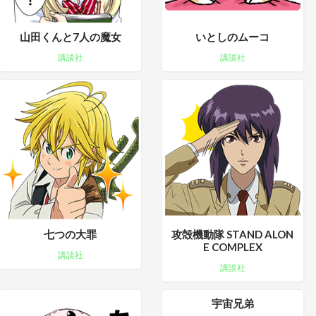
山田くんと7人の魔女
いとしのムーコ
講談社
講談社
七つの大罪
攻殻機動隊 STAND ALON
E COMPLEX
講談社
講談社
宇宙兄弟