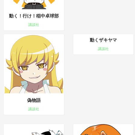
動く！行け！稲中卓球部
講談社
動くザキヤマ
講談社
偽物語
講談社