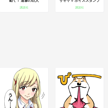
動く！ 進撃の巨人
ザキヤマ ボイススタンプ
講談社
講談社