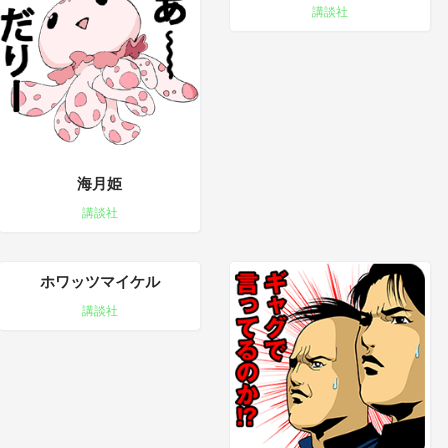
講談社
海月姫
講談社
ホワッツマイケル
講談社