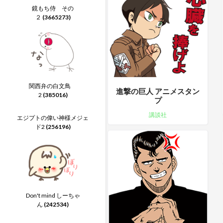
鏡もち侍 その
２
(3665273)
関西弁の白文鳥
進撃の巨人 アニメスタン
2
(385016)
プ
講談社
エジプトの偉い神様メジェ
ド2
(256196)
Don't mind しーちゃ
ん
(242534)