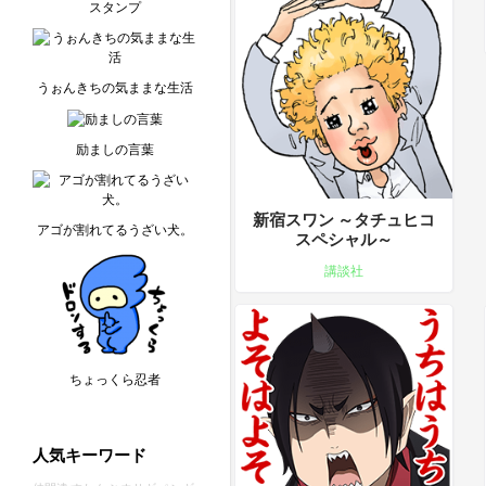
スタンプ
うぉんきちの気ままな生活
励ましの言葉
新宿スワン ～タチュヒコ
アゴが割れてるうざい犬。
スペシャル～
講談社
ちょっくら忍者
人気キーワード