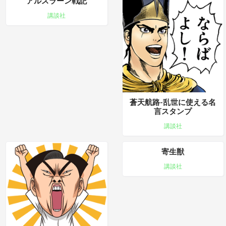
アルスラーン戦記
講談社
蒼天航路-乱世に使える名
言スタンプ
講談社
寄生獣
講談社