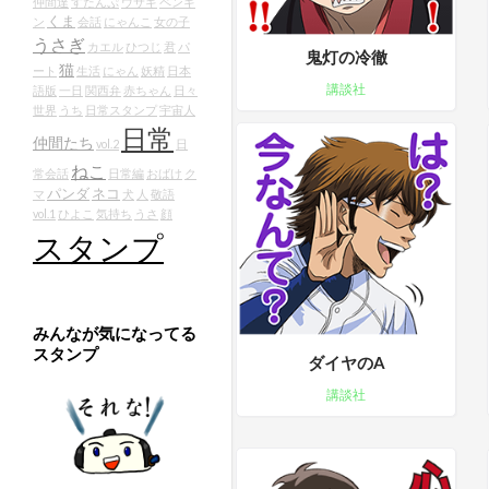
仲間達
すたんぷ
ウサギ
ペンギ
くま
ン
会話
にゃんこ
女の子
うさぎ
カエル
ひつじ
君
パ
鬼灯の冷徹
猫
ート
生活
にゃん
妖精
日本
講談社
語版
一日
関西弁
赤ちゃん
日々
世界
うち
日常スタンプ
宇宙人
日常
仲間たち
vol.2
日
ねこ
常会話
日常編
おばけ
ク
パンダ
ネコ
マ
犬
人
敬語
vol.1
ひよこ
気持ち
うさ
顔
スタンプ
みんなが気になってる
スタンプ
ダイヤのA
講談社