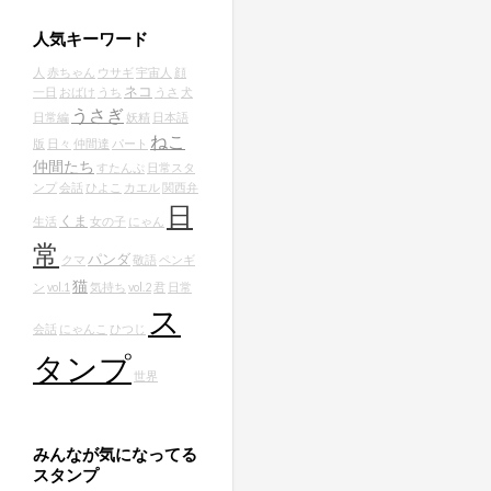
人気キーワード
人
赤ちゃん
ウサギ
宇宙人
顔
ネコ
一日
おばけ
うち
うさ
犬
うさぎ
日常編
妖精
日本語
ねこ
版
日々
仲間達
パート
仲間たち
すたんぷ
日常スタ
ンプ
会話
ひよこ
カエル
関西弁
日
くま
生活
女の子
にゃん
常
パンダ
クマ
敬語
ペンギ
猫
ン
vol.1
気持ち
vol.2
君
日常
ス
会話
にゃんこ
ひつじ
タンプ
世界
みんなが気になってる
スタンプ