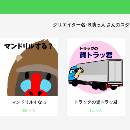
クリエイター名 : B助っ人 さんのス
マンドリルすなっ
トラックの貨トラッ君
B助っ人
B助っ人