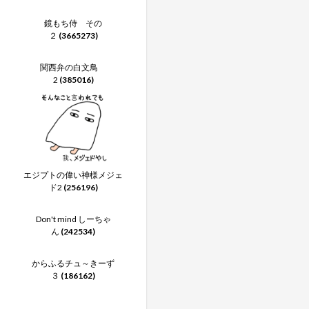
鏡もち侍 その
２
(3665273)
関西弁の白文鳥
2
(385016)
エジプトの偉い神様メジェ
ド2
(256196)
Don't mind しーちゃ
ん
(242534)
からふるチュ～きーず
３
(186162)