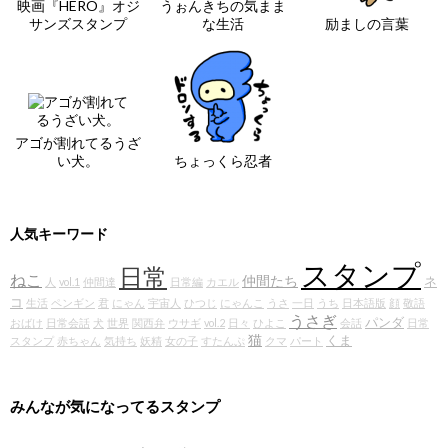
映画『HERO』オジ
うぉんきちの気まま
サンズスタンプ
な生活
励ましの言葉
アゴが割れてるうざ
い犬。
ちょっくら忍者
人気キーワード
スタンプ
日常
ねこ
仲間たち
ネ
人
vol.1
仲間達
日常編
カエル
コ
生活
ペンギン
君
にゃん
宇宙人
ひつじ
にゃんこ
うさ
一日
うち
日本語版
顔
敬語
うさぎ
パンダ
おばけ
日常会話
犬
世界
関西弁
ウサギ
vol.2
日々
ひよこ
会話
日常
猫
くま
スタンプ
赤ちゃん
気持ち
妖精
女の子
すたんぷ
クマ
パート
みんなが気になってるスタンプ