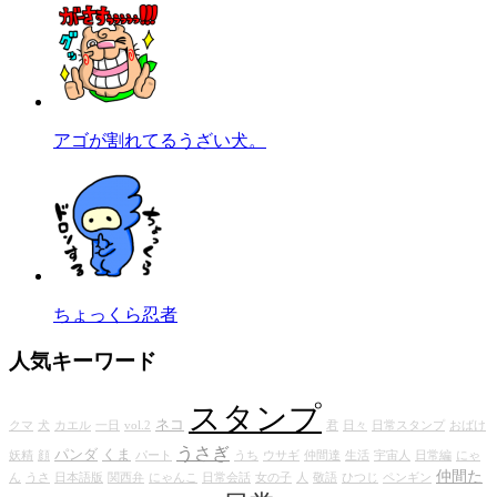
アゴが割れてるうざい犬。
ちょっくら忍者
人気キーワード
スタンプ
ネコ
クマ
犬
カエル
一日
vol.2
君
日々
日常スタンプ
おばけ
うさぎ
パンダ
くま
妖精
顔
パート
うち
ウサギ
仲間達
生活
宇宙人
日常編
にゃ
仲間た
ん
うさ
日本語版
関西弁
にゃんこ
日常会話
女の子
人
敬語
ひつじ
ペンギン