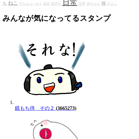
日常
ねこ
ち
猫
すたんぷ
vol.1
会話
気持ち
世界
赤ちゃん
ひよこ
みんなが気になってるスタンプ
鏡もち侍 その２
(3665273)