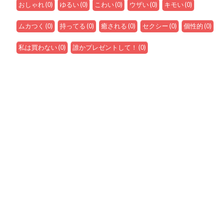
おしゃれ
(
0
)
ゆるい
(
0
)
こわい
(
0
)
ウザい
(
0
)
キモい
(
0
)
ムカつく
(
0
)
持ってる
(
0
)
癒される
(
0
)
セクシー
(
0
)
個性的
(
0
)
私は買わない
(
0
)
誰かプレゼントして！
(
0
)