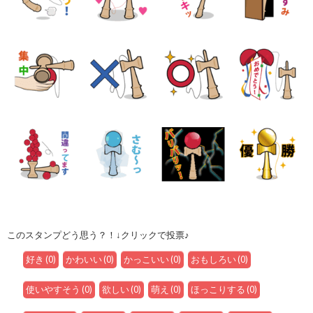
このスタンプどう思う？！↓クリックで投票♪
好き
(
0
)
かわいい
(
0
)
かっこいい
(
0
)
おもしろい
(
0
)
使いやすそう
(
0
)
欲しい
(
0
)
萌え
(
0
)
ほっこりする
(
0
)