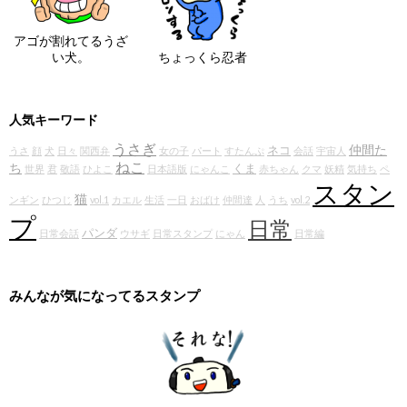
アゴが割れてるうざ
い犬。
ちょっくら忍者
人気キーワード
うさぎ
仲間た
ネコ
うさ
顔
犬
日々
関西弁
女の子
パート
すたんぷ
会話
宇宙人
ねこ
ち
くま
世界
君
敬語
ひよこ
日本語版
にゃんこ
赤ちゃん
クマ
妖精
気持ち
ペ
スタン
猫
ンギン
ひつじ
vol.1
カエル
生活
一日
おばけ
仲間達
人
うち
vol.2
プ
日常
パンダ
日常会話
ウサギ
日常スタンプ
にゃん
日常編
みんなが気になってるスタンプ