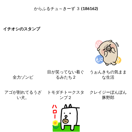
からふるチュ～きーず ３
(186162)
イチオシのスタンプ
目が笑ってない着ぐ
うぉんきちの気まま
全力ゾンビ
るみたち 2
な生活
アゴが割れてるうざ
トモダチトークスタ
クレイジーぼんぼん
い犬。
ンプ２
豚野郎