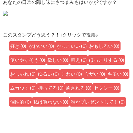
あなたの日常の隠し味にさつまみもはいかがですか？
このスタンプどう思う？！↓クリックで投票♪
好き
(
0
)
かわいい
(
0
)
かっこいい
(
0
)
おもしろい
(
0
)
使いやすそう
(
0
)
欲しい
(
0
)
萌え
(
0
)
ほっこりする
(
0
)
おしゃれ
(
0
)
ゆるい
(
0
)
こわい
(
0
)
ウザい
(
0
)
キモい
(
0
)
ムカつく
(
0
)
持ってる
(
0
)
癒される
(
0
)
セクシー
(
0
)
個性的
(
0
)
私は買わない
(
0
)
誰かプレゼントして！
(
0
)