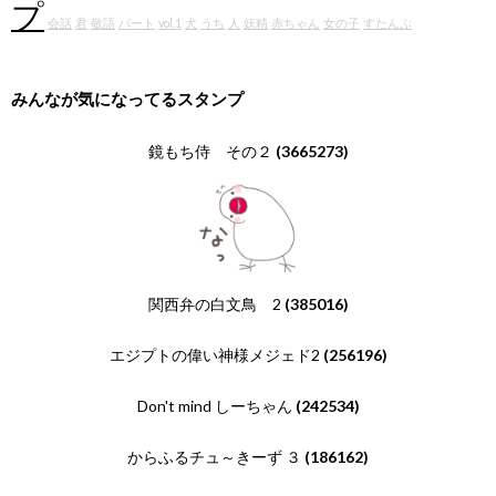
プ
会話
君
敬語
パート
vol.1
犬
うち
人
妖精
赤ちゃん
女の子
すたんぷ
みんなが気になってるスタンプ
鏡もち侍 その２
(3665273)
関西弁の白文鳥 2
(385016)
エジプトの偉い神様メジェド2
(256196)
Don't mind しーちゃん
(242534)
からふるチュ～きーず ３
(186162)