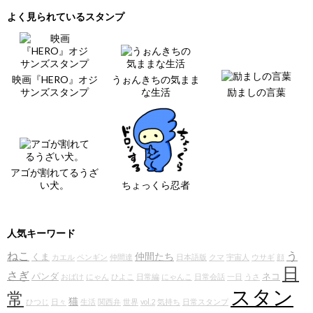
よく見られているスタンプ
映画『HERO』オジ
うぉんきちの気まま
サンズスタンプ
な生活
励ましの言葉
アゴが割れてるうざ
い犬。
ちょっくら忍者
人気キーワード
ねこ
う
仲間たち
くま
カエル
ペンギン
仲間達
日本語版
クマ
宇宙人
ウサギ
顔
日
さぎ
パンダ
ネコ
おばけ
にゃん
ひよこ
日常編
にゃんこ
日常会話
一日
うさ
スタン
常
猫
ひつじ
日々
生活
関西弁
世界
vol.2
気持ち
日常スタンプ