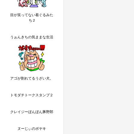
目が笑ってない着ぐるみた
ち 2
うぉんきちの気ままな生活
アゴが割れてるうざい犬。
トモダチトークスタンプ２
クレイジーぼんぼん豚野郎
ヌーじぃのボヤキ