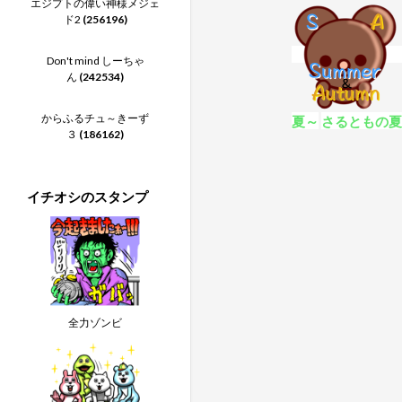
エジプトの偉い神様メジェ
ド2
(256196)
Don't mind しーちゃ
ん
(242534)
からふるチュ～きーず
夏～
さるともの
３
(186162)
イチオシのスタンプ
全力ゾンビ