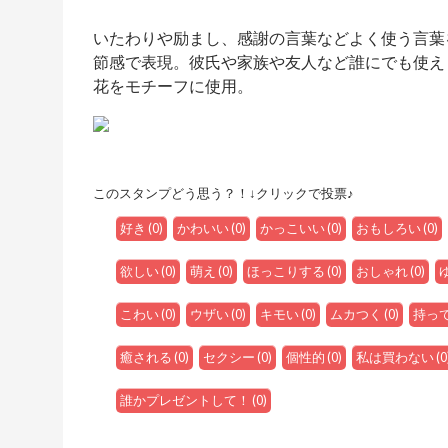
いたわりや励まし、感謝の言葉などよく使う言葉
節感で表現。彼氏や家族や友人など誰にでも使え
花をモチーフに使用。
このスタンプどう思う？！↓クリックで投票♪
好き
(
0
)
かわいい
(
0
)
かっこいい
(
0
)
おもしろい
(
0
)
欲しい
(
0
)
萌え
(
0
)
ほっこりする
(
0
)
おしゃれ
(
0
)
こわい
(
0
)
ウザい
(
0
)
キモい
(
0
)
ムカつく
(
0
)
持っ
癒される
(
0
)
セクシー
(
0
)
個性的
(
0
)
私は買わない
(
0
誰かプレゼントして！
(
0
)