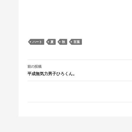
ハート
夏
秋
言葉
投稿ナビゲーション
前の投稿
平成無気力男子ひろくん。