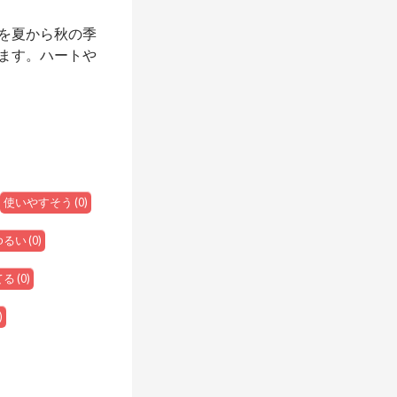
を夏から秋の季
ます。ハートや
使いやすそう
(
0
)
ゆるい
(
0
)
てる
(
0
)
)