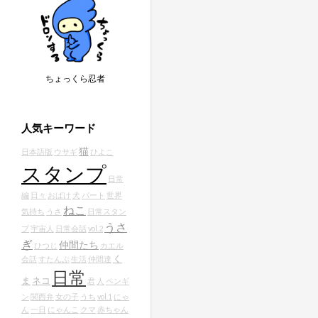
ちょっくら忍者
人気キーワード
猫
日本語版
ウサギ
ひよこ
スタンプ
日常
編
日々
おばけ
犬
パート
世界
ねこ
気持ち
うさ
日常スタン
うさ
プ
宇宙人
日常会話
vol.2
ぎ
仲間たち
ひつじ
カエル
く
会話
すたんぷ
生活
仲間達
日常
ま
ネコ
君
人
ペンギ
ン
関西弁
女の子
うち
vol.1
にゃ
ん
一日
にゃんこ
クマ
赤ちゃん