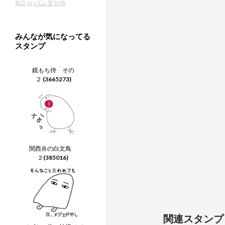
パンダ
敬語
顔
妖精
みんなが気になってる
スタンプ
鏡もち侍 その
２
(3665273)
関西弁の白文鳥
2
(385016)
関連スタンプ