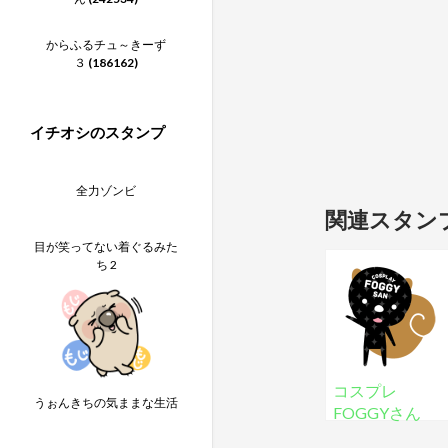
からふるチュ～きーず
３
(186162)
イチオシのスタンプ
全力ゾンビ
関連スタン
目が笑ってない着ぐるみた
ち 2
コスプレ
うぉんきちの気ままな生活
FOGGYさん