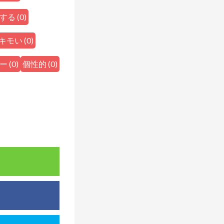
する
(
0
)
キモい
(
0
)
ー
(
0
)
個性的
(
0
)