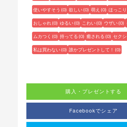
使いやすそう
(
0
)
欲しい
(
0
)
萌え
(
0
)
ほっこり
おしゃれ
(
0
)
ゆるい
(
0
)
こわい
(
0
)
ウザい
(
0
)
ムカつく
(
0
)
持ってる
(
0
)
癒される
(
0
)
セクシ
私は買わない
(
0
)
誰かプレゼントして！
(
0
)
購入・プレゼントする
Facebookでシェア