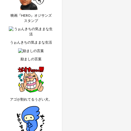
映画『HERO』オジサンズ
スタンプ
うぉんきちの気ままな生活
励ましの言葉
アゴが割れてるうざい犬。