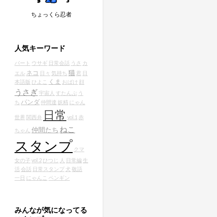
ちょっくら忍者
人気キーワード
パート
ウサギ
日常会話
うさ
カ
猫
ネコ
エル
日々
気持ち
君
日
くま
本語版
ひよこ
おばけ
顔
うさぎ
宇宙人
すたんぷ
う
パンダ
ち
仲間達
妖精
にゃん
日常
世界
関西弁
vol.1
赤
ねこ
仲間たち
ちゃん
スタンプ
クマ
女の子
vol.2
ひつじ
人
日常編
生
活
会話
日常スタンプ
犬
敬語
一日
にゃんこ
ペンギン
みんなが気になってる