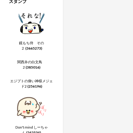
スタンプ
鏡もち侍 その
２
(3665273)
関西弁の白文鳥
2
(385016)
エジプトの偉い神様メジェ
ド2
(256196)
Don't mind しーちゃ
ん
(242534)