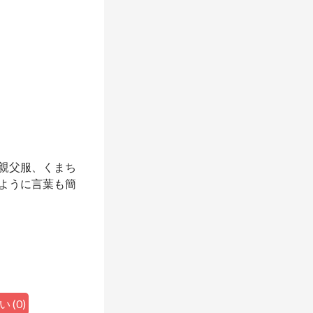
親父服、くまち
ように言葉も簡
い
(
0
)