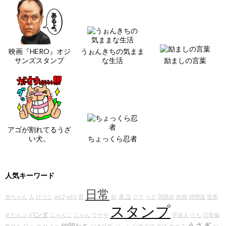
映画『HERO』オジ
うぉんきちの気まま
サンズスタンプ
な生活
励ましの言葉
アゴが割れてるうざ
い犬。
ちょっくら忍者
人気キーワード
日常
ネコ
赤ちゃん
人
ひつじ
vol.2
vol.1
君
顔
クマ
うさ
関西弁
妖精
仲間達
世界
スタンプ
パンダ
すたんぷ
にゃんこ
にゃん
ウサギ
宇宙人
うち
日常編
うさぎ
仲間たち