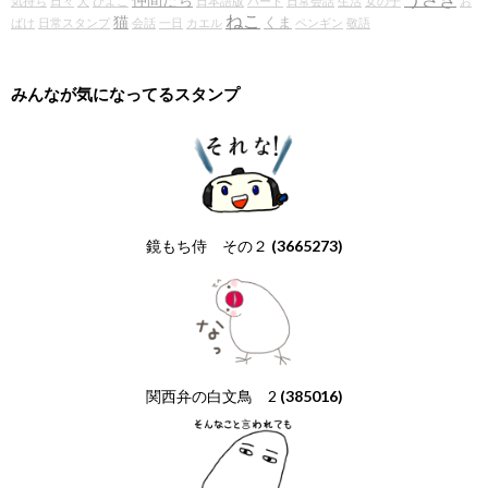
気持ち
日々
犬
ひよこ
日本語版
パート
日常会話
生活
女の子
お
ねこ
猫
くま
ばけ
日常スタンプ
会話
一日
カエル
ペンギン
敬語
みんなが気になってるスタンプ
鏡もち侍 その２
(3665273)
関西弁の白文鳥 2
(385016)