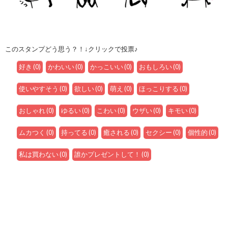
このスタンプどう思う？！↓クリックで投票♪
好き
(
0
)
かわいい
(
0
)
かっこいい
(
0
)
おもしろい
(
0
)
使いやすそう
(
0
)
欲しい
(
0
)
萌え
(
0
)
ほっこりする
(
0
)
おしゃれ
(
0
)
ゆるい
(
0
)
こわい
(
0
)
ウザい
(
0
)
キモい
(
0
)
ムカつく
(
0
)
持ってる
(
0
)
癒される
(
0
)
セクシー
(
0
)
個性的
(
0
)
私は買わない
(
0
)
誰かプレゼントして！
(
0
)