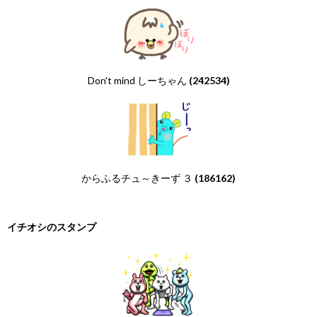
Don't mind しーちゃん
(242534)
からふるチュ～きーず ３
(186162)
イチオシのスタンプ