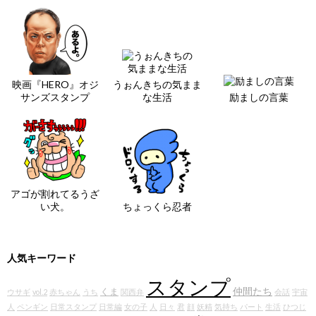
映画『HERO』オジ
うぉんきちの気まま
サンズスタンプ
な生活
励ましの言葉
アゴが割れてるうざ
い犬。
ちょっくら忍者
人気キーワード
スタンプ
仲間たち
くま
ウサギ
vol.2
赤ちゃん
うち
関西弁
会話
宇宙
人
ペンギン
日常スタンプ
日常編
女の子
人
日々
君
顔
妖精
気持ち
パート
生活
ひつじ