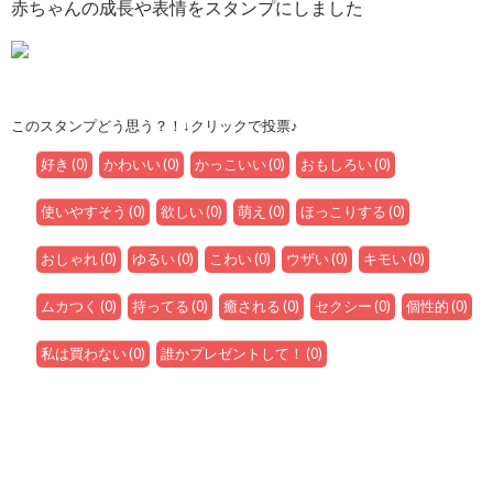
赤ちゃんの成長や表情をスタンプにしました
このスタンプどう思う？！↓クリックで投票♪
好き
(
0
)
かわいい
(
0
)
かっこいい
(
0
)
おもしろい
(
0
)
使いやすそう
(
0
)
欲しい
(
0
)
萌え
(
0
)
ほっこりする
(
0
)
おしゃれ
(
0
)
ゆるい
(
0
)
こわい
(
0
)
ウザい
(
0
)
キモい
(
0
)
ムカつく
(
0
)
持ってる
(
0
)
癒される
(
0
)
セクシー
(
0
)
個性的
(
0
)
私は買わない
(
0
)
誰かプレゼントして！
(
0
)