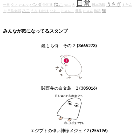
日常
ねこ
うさぎ
パンダ
一日
クマ
カエル
仲間達
vol.1
犬
日本語版
すたん
猫
ネコ
ぷ
日常会話
うさ
おばけ
ひよこ
にゃんこ
世界
にゃん
敬語
みんなが気になってるスタンプ
鏡もち侍 その２
(3665273)
関西弁の白文鳥 2
(385016)
エジプトの偉い神様メジェド2
(256196)