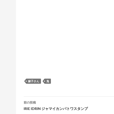
嫁子さん
鬼
投稿ナビゲーション
前の投稿
IRIE IDRIN ジャマイカンパトワスタンプ