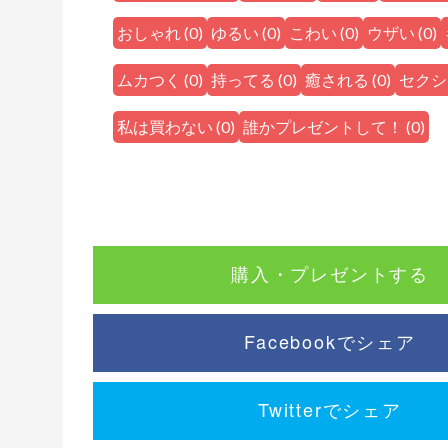
おしゃれ
(
0
)
ゆるい
(
0
)
こわい
(
0
)
ウザい
(
0
)
ムカつく
(
0
)
持ってる
(
0
)
癒される
(
0
)
セクシ
私は買わない
(
0
)
誰かプレゼントして！
(
0
)
購入・プレゼントする
Facebookでシェア
Twitterでシェア