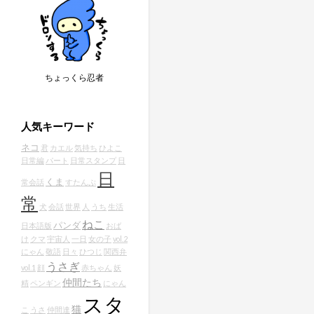
ちょっくら忍者
人気キーワード
ネコ
君
カエル
気持ち
ひよこ
日常編
パート
日常スタンプ
日
日
くま
常会話
すたんぷ
常
犬
会話
世界
人
うち
生活
ねこ
パンダ
日本語版
おば
け
クマ
宇宙人
一日
女の子
vol.2
にゃん
敬語
日々
ひつじ
関西弁
うさぎ
vol.1
顔
赤ちゃん
妖
仲間たち
精
ペンギン
にゃん
スタ
猫
こ
うさ
仲間達