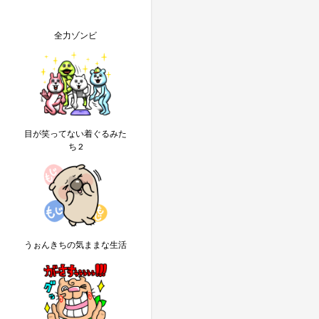
全力ゾンビ
目が笑ってない着ぐるみた
ち 2
うぉんきちの気ままな生活