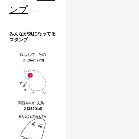
ンプ
ウサギ
みんなが気になってる
スタンプ
鏡もち侍 その
２
(3665273)
関西弁の白文鳥
2
(385016)