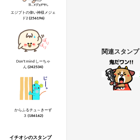
エジプトの偉い神様メジェ
ド2
(256196)
関連スタンプ
Don't mind しーちゃ
ん
(242534)
からふるチュ～きーず
３
(186162)
イチオシのスタンプ