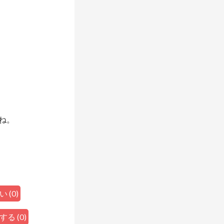
ね。
い
(
0
)
する
(
0
)