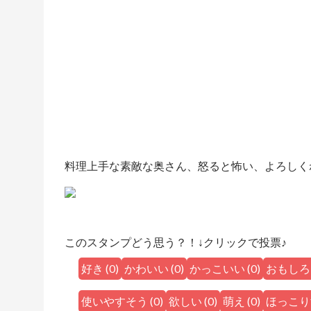
料理上手な素敵な奥さん、怒ると怖い、よろしく
このスタンプどう思う？！↓クリックで投票♪
好き
(
0
)
かわいい
(
0
)
かっこいい
(
0
)
おもしろ
使いやすそう
(
0
)
欲しい
(
0
)
萌え
(
0
)
ほっこり