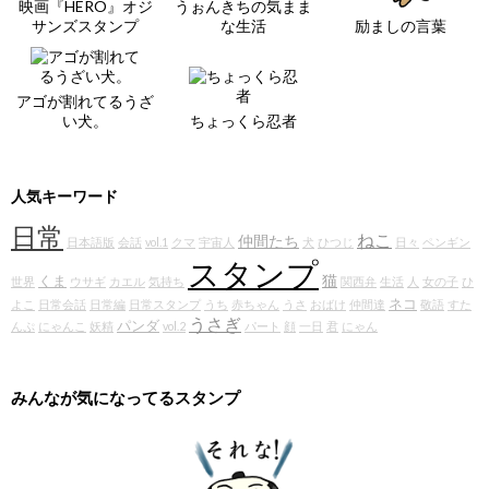
映画『HERO』オジ
うぉんきちの気まま
サンズスタンプ
な生活
励ましの言葉
アゴが割れてるうざ
い犬。
ちょっくら忍者
人気キーワード
日常
ねこ
仲間たち
日本語版
会話
vol.1
クマ
宇宙人
犬
ひつじ
日々
ペンギン
スタンプ
猫
くま
世界
ウサギ
カエル
気持ち
関西弁
生活
人
女の子
ひ
ネコ
よこ
日常会話
日常編
日常スタンプ
うち
赤ちゃん
うさ
おばけ
仲間達
敬語
すた
うさぎ
パンダ
んぷ
にゃんこ
妖精
vol.2
パート
顔
一日
君
にゃん
みんなが気になってるスタンプ