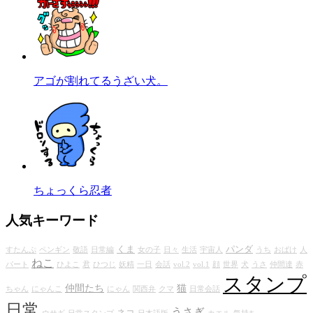
アゴが割れてるうざい犬。
ちょっくら忍者
人気キーワード
くま
パンダ
すたんぷ
ペンギン
敬語
日常編
女の子
日々
生活
宇宙人
うち
おばけ
人
ねこ
パート
ひよこ
君
ひつじ
妖精
一日
会話
vol.2
vol.1
顔
世界
犬
うさ
仲間達
赤
スタンプ
仲間たち
猫
ちゃん
にゃんこ
にゃん
関西弁
クマ
日常会話
日常
うさぎ