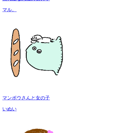
マル。
マンボウさんと女の子
いぬい