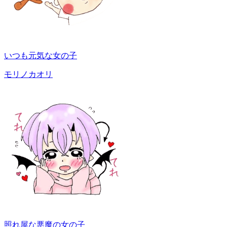
いつも元気な女の子
モリノカオリ
照れ屋な悪魔の女の子