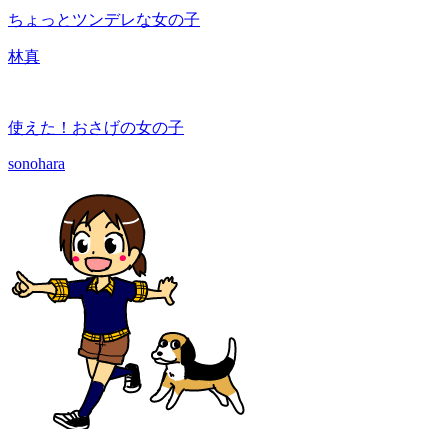
ちょっとツンデレな女の子
林真
使えた！おさげの女の子
sonohara