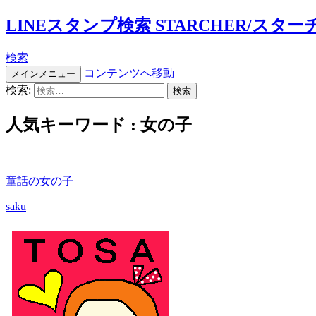
LINEスタンプ検索 STARCHER/スター
検索
コンテンツへ移動
メインメニュー
検索:
人気キーワード : 女の子
童話の女の子
saku