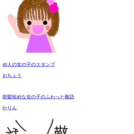
40人の女の子のスタンプ
おちょう
前髪短めな女の子のふわっと敬語
かりん