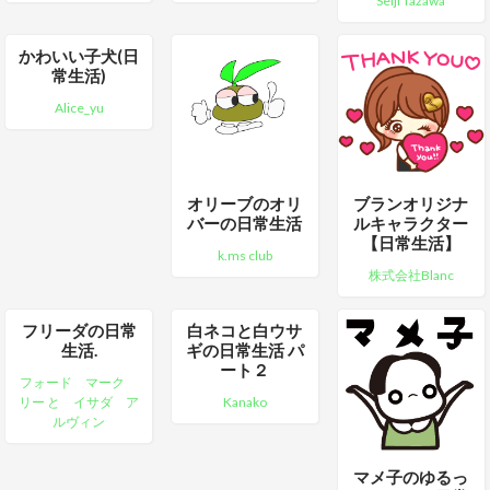
Seiji Tazawa
かわいい子犬(日
常生活)
Alice_yu
オリーブのオリ
ブランオリジナ
バーの日常生活
ルキャラクター
【日常生活】
k.ms club
株式会社Blanc
フリーダの日常
白ネコと白ウサ
生活.
ギの日常生活 パ
ート２
フォード マーク
リー と イサダ ア
Kanako
ルヴィン
マメ子のゆるっ