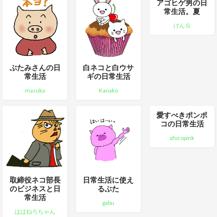
アゴヒゲ男の日
常生活。夏
けんＧ
ぶたみさんの日
白ネコと白ウサ
常生活
ギの日常生活
masuka
Kanako
愛すべきポンポ
コの日常生活
afuropink
取締役ネコ部長
日常生活に使え
のビジネスと日
るぶた
常生活
gabu
はばねろちゃん