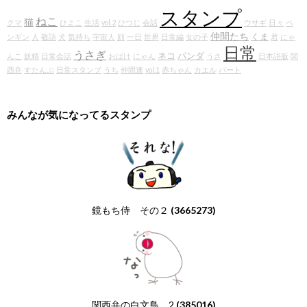
スタンプ
ねこ
猫
クマ
ひよこ
生活
vol.2
ひつじ
会話
ウサギ
日々
ペ
仲間たち
くま
ンギン
人
敬語
犬
気持ち
宇宙人
顔
一日
世界
日常編
女の子
君
にゃ
日常
うさぎ
ネコ
パンダ
んこ
妖精
日常会話
おばけ
にゃん
うさ
日本語版
関
西弁
すたんぷ
日常スタンプ
うち
仲間達
vol.1
赤ちゃん
カエル
パート
みんなが気になってるスタンプ
鏡もち侍 その２
(3665273)
関西弁の白文鳥 2
(385016)