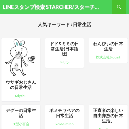
検索
LINEスタンプ検索 STARCHER/スターチャー
コンテンツへ移動
人気キーワード : 日常生活
ドド&ミミの日
わんぴぃの日常
常生活(日本語
生活
版)
株式会社S-point
キリン
ウサギおじさん
の日常生活
Miyahu
デグーの日常生
ポメチワベアの
正直者の楽しい
活
日常生活
自由奔放の日常
生活。
Ｏ型小百合
koide-miho