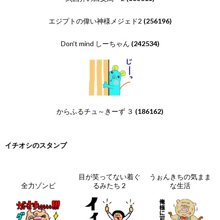
エジプトの偉い神様メジェド2
(256196)
Don't mind しーちゃん
(242534)
からふるチュ～きーず ３
(186162)
イチオシのスタンプ
目が笑ってない着ぐ
うぉんきちの気まま
全力ゾンビ
るみたち 2
な生活