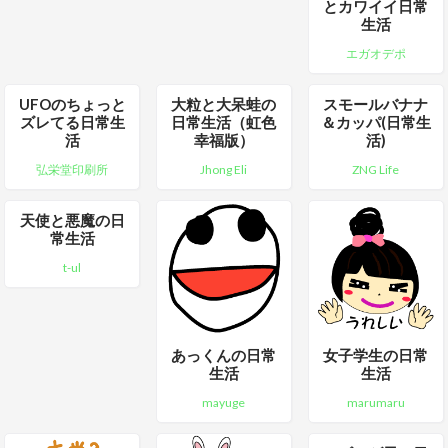
とカワイイ日常
生活
エガオデポ
UFOのちょっと
大粒と大呆蛙の
スモールバナナ
ズレてる日常生
日常生活（虹色
＆カッパ(日常生
活
幸福版）
活)
弘栄堂印刷所
Jhong Eli
ZNG Life
天使と悪魔の日
常生活
t-ul
あっくんの日常
女子学生の日常
生活
生活
mayuge
marumaru