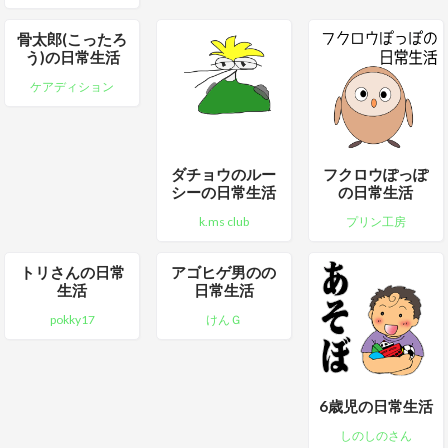
骨太郎(こったろ
う)の日常生活
ケアディション
ダチョウのルー
フクロウぽっぽ
シーの日常生活
の日常生活
k.ms club
プリン工房
トリさんの日常
アゴヒゲ男のの
生活
日常生活
pokky17
けんＧ
6歳児の日常生活
しのしのさん