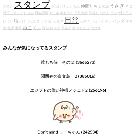
スタンプ
うさぎ
仲間たち
ネコ
関西弁
おばけ
ひよこ
会話
日常編
日常スタンプ
にゃん
日本語版
カエル
赤ちゃん
日常会話
気持ち
パート
うち
vol.2
日々
日常
猫
パンダ
ひつじ
vol.1
にゃんこ
うさ
顔
人
世界
女の子
一日
ペンギン
仲間
ねこ
くま
達
敬語
生活
君
妖精
クマ
宇宙人
犬
すたんぷ
ウサギ
みんなが気になってるスタンプ
鏡もち侍 その２
(3665273)
関西弁の白文鳥 2
(385016)
エジプトの偉い神様メジェド2
(256196)
Don't mind しーちゃん
(242534)