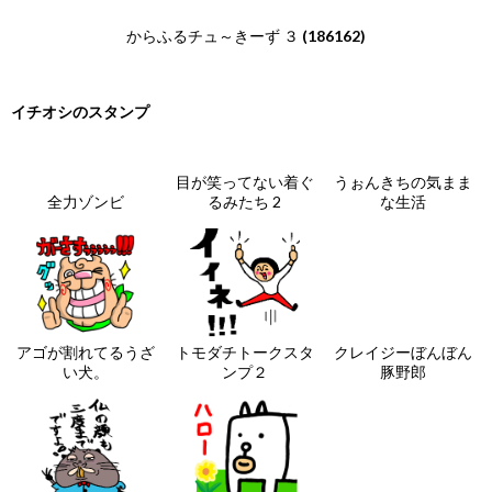
からふるチュ～きーず ３
(186162)
イチオシのスタンプ
目が笑ってない着ぐ
うぉんきちの気まま
全力ゾンビ
るみたち 2
な生活
アゴが割れてるうざ
トモダチトークスタ
クレイジーぼんぼん
い犬。
ンプ２
豚野郎