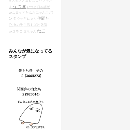
常スタンプ
君
ひよこ
ペンギン
うさぎ
人
ひつじ
日本語版
パ
vol.1
日々
すたんぷ
にゃんこ
仲間た
ンダ
ウサギ
にゃん
ち
女の子
生活
おばけ
敬語
ねこ
ネコ
vol.2
赤ちゃん
みんなが気になってる
スタンプ
鏡もち侍 その
２
(3665273)
関西弁の白文鳥
2
(385016)