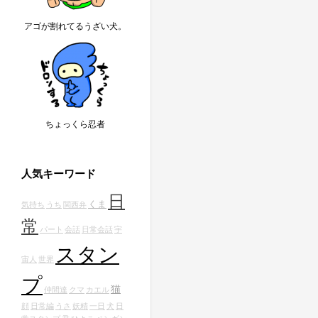
アゴが割れてるうざい犬。
ちょっくら忍者
人気キーワード
日
くま
気持ち
うち
関西弁
常
パート
会話
日常会話
宇
スタン
宙人
世界
プ
猫
仲間達
クマ
カエル
顔
日常編
うさ
妖精
一日
犬
日