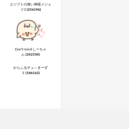
エジプトの偉い神様メジェ
ド2
(256196)
Don't mind しーちゃ
ん
(242534)
からふるチュ～きーず
３
(186162)