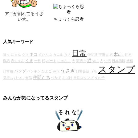
アゴが割れてるうざ
い犬。
ちょっくら忍者
人気キーワード
日常
ねこ
ネコ
日々
にゃん
クマ
すたんぷ
カエル
うさ
仲間達
宇宙人
君
世界
猫
くま
敬語
赤ちゃん
一日
顔
パート
にゃんこ
犬
関西弁
vol.1
人
生活
日本語版
妖精
スタンプ
うさぎ
パンダ
日常編
ペンギン
ひよこ
vol.2
日常会話
うち
仲間たち
気持ち
ひつじ
会話
ウサギ
おばけ
日常スタンプ
女の子
みんなが気になってるスタンプ