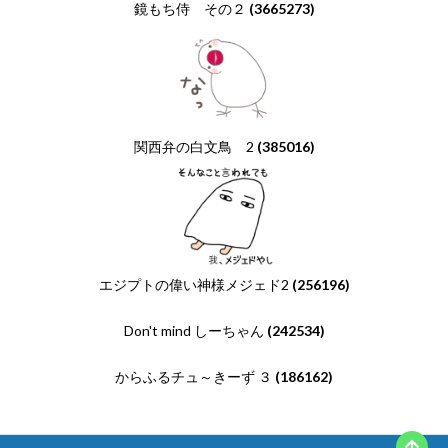
鏡もち侍 その２
(3665273)
関西弁の白文鳥 2
(385016)
エジプトの偉い神様メジェド2
(256196)
Don't mind しーちゃん
(242534)
からふるチュ～きーず ３
(186162)