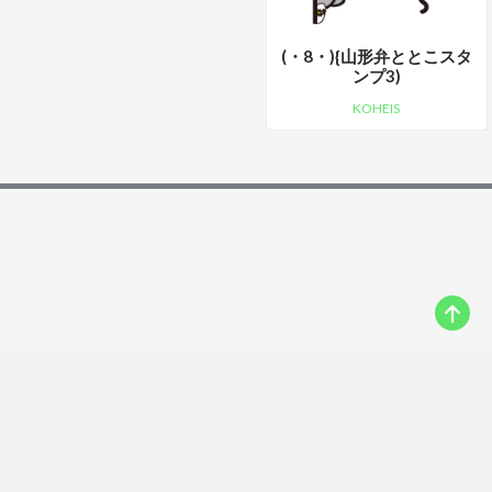
(・8・){山形弁ととこスタ
ンプ3)
KOHEIS
に入りのLINEスタンプを見つけて友人・恋人におねだりしちゃおう♡