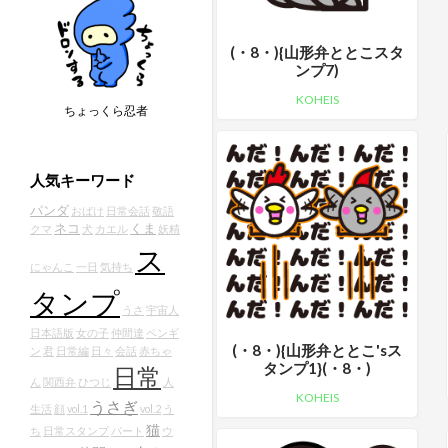
(・8・){山形弁ととこスタ
ンプ7)
KOHEIS
ちょっくら忍者
人気キーワード
パンダ
おばけ
日常会話
敬語
ネコ
くま
クマ
犬
カエル
妖精
ス
にゃんこ
一日
気持ち
タンプ
うさ
宇宙人
日本語版
女の子
仲間達
ペンギ
(・8・){山形弁ととこ'sス
ン
君
日常編
日々
会話
赤ちゃ
タンプ1}(・8・)
日常
ん
関西弁
ひつじ
人
KOHEIS
うさぎ
生活
顔
vol.1
vol.2
う
猫
ち
日常スタンプ
パート
ウ