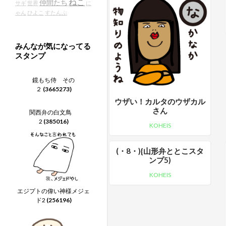
ねこ
仲間たち
サギ
世界
に
ゃん
ひよこ
すたんぷ
みんなが気になってる
スタンプ
鏡もち侍 その
２
(3665273)
ウザい！カルタのウザカル
さん
関西弁の白文鳥
2
(385016)
KOHEIS
(・8・){山形弁ととこスタ
ンプ5)
KOHEIS
エジプトの偉い神様メジェ
ド2
(256196)