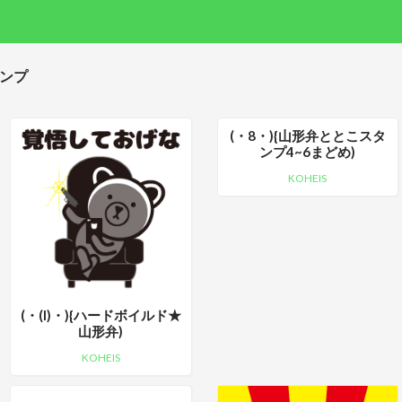
タンプ
(・8・){山形弁ととこスタ
ンプ4~6まどめ)
KOHEIS
(・(I)・){ハードボイルド★
山形弁)
KOHEIS