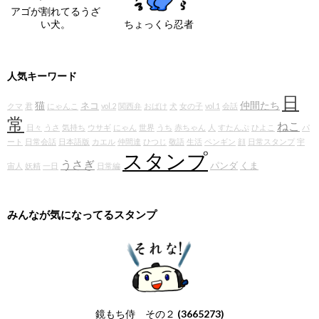
アゴが割れてるうざ
い犬。
ちょっくら忍者
人気キーワード
日
猫
仲間たち
ネコ
クマ
君
にゃんこ
vol.2
関西弁
おばけ
犬
女の子
vol.1
会話
常
ねこ
日々
うさ
気持ち
ウサギ
にゃん
世界
うち
赤ちゃん
人
すたんぷ
ひよこ
パ
ート
日常会話
日本語版
カエル
仲間達
ひつじ
敬語
生活
ペンギン
顔
日常スタンプ
宇
スタンプ
うさぎ
パンダ
くま
宙人
妖精
一日
日常編
みんなが気になってるスタンプ
鏡もち侍 その２
(3665273)