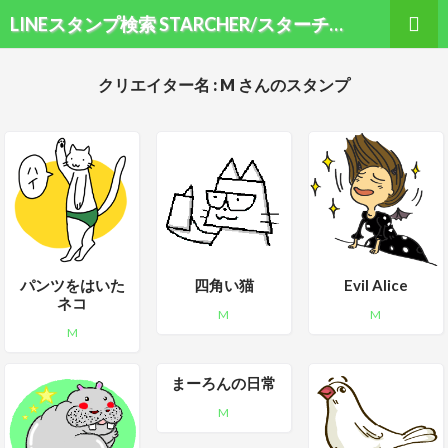
検索
LINEスタンプ検索 STARCHER/スターチャー
コンテンツへ移動
クリエイター名 : M さんのスタンプ
パンツをはいた
四角い猫
Evil Alice
ネコ
M
M
M
まーろんの日常
M