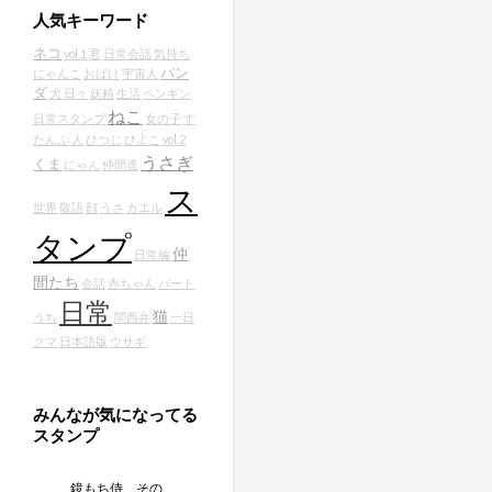
人気キーワード
ネコ
vol.1
君
日常会話
気持ち
パン
にゃんこ
おばけ
宇宙人
ダ
犬
日々
妖精
生活
ペンギン
ねこ
日常スタンプ
女の子
す
たんぷ
人
ひつじ
ひよこ
vol.2
うさぎ
くま
にゃん
仲間達
ス
世界
敬語
顔
うさ
カエル
タンプ
仲
日常編
間たち
会話
赤ちゃん
パート
日常
猫
うち
関西弁
一日
クマ
日本語版
ウサギ
みんなが気になってる
スタンプ
鏡もち侍 その