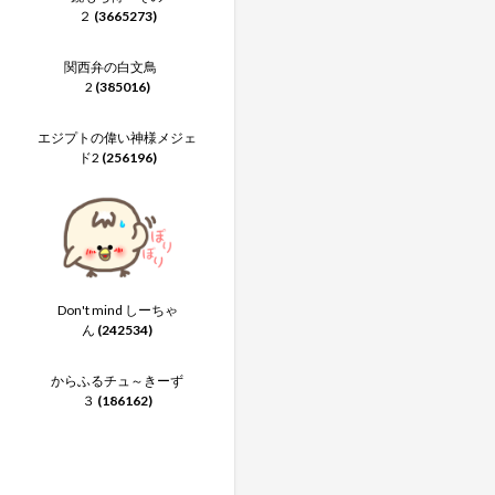
２
(3665273)
関西弁の白文鳥
2
(385016)
エジプトの偉い神様メジェ
ド2
(256196)
Don't mind しーちゃ
ん
(242534)
からふるチュ～きーず
３
(186162)