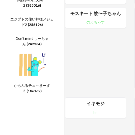
2
(385016)
モスキート 蚊〜子ちゃん
エジプトの偉い神様メジェ
のえちゃす
ド2
(256196)
Don't mind しーちゃ
ん
(242534)
からふるチュ～きーず
３
(186162)
イキモジ
hn