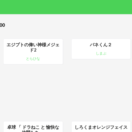
00
エジプトの偉い神様メジェ
バネくん２
ド2
しまぶ
とらひな
卓球 「 ドラねこ と 愉快な
しろくまオレンジフェイス