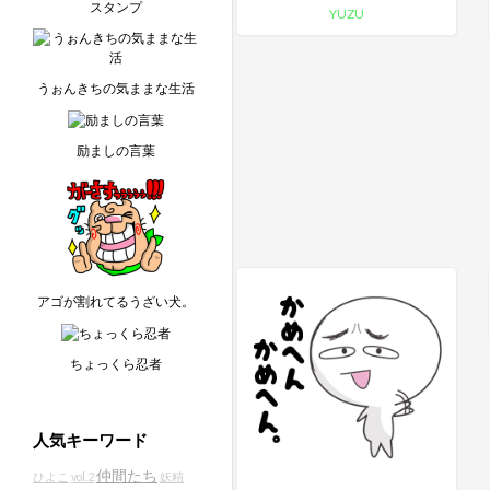
スタンプ
YUZU
うぉんきちの気ままな生活
励ましの言葉
アゴが割れてるうざい犬。
ちょっくら忍者
人気キーワード
仲間たち
ひよこ
vol.2
妖精