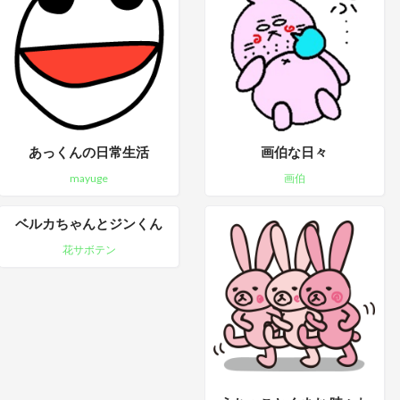
あっくんの日常生活
画伯な日々
mayuge
画伯
ベルカちゃんとジンくん
花サボテン