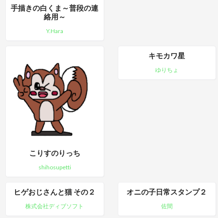
手描きの白くま～普段の連
絡用～
Y.Hara
キモカワ星
ゆりちょ
こりすのりっち
shihosupetti
ヒゲおじさんと猫 その２
オニの子日常スタンプ２
株式会社ディブソフト
佐間