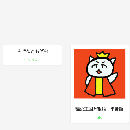
もぞなともぞお
りんちょ。
猫の王国と敬語・平常語
siba