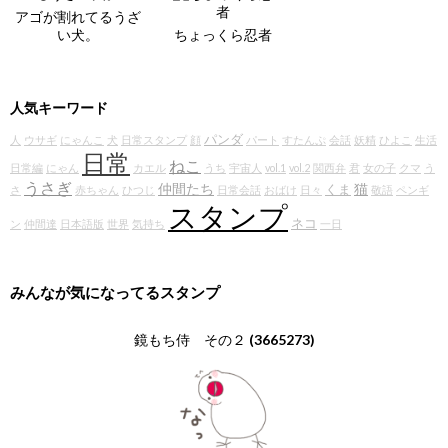
アゴが割れてるうざ
い犬。
ちょっくら忍者
人気キーワード
パンダ
人
ウサギ
にゃんこ
犬
日常スタンプ
顔
パート
すたんぷ
会話
妖精
ひよこ
生活
日常
ねこ
日常編
にゃん
カエル
うち
宇宙人
vol.1
vol.2
関西弁
君
女の子
クマ
う
うさぎ
仲間たち
猫
くま
さ
赤ちゃん
ひつじ
日常会話
おばけ
日々
敬語
ペンギ
スタンプ
ネコ
ン
仲間達
日本語版
世界
気持ち
一日
みんなが気になってるスタンプ
鏡もち侍 その２
(3665273)