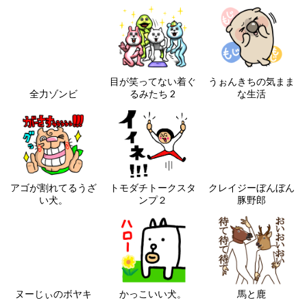
目が笑ってない着ぐ
うぉんきちの気まま
全力ゾンビ
るみたち 2
な生活
アゴが割れてるうざ
トモダチトークスタ
クレイジーぼんぼん
い犬。
ンプ２
豚野郎
ヌーじぃのボヤキ
かっこいい犬。
馬と鹿