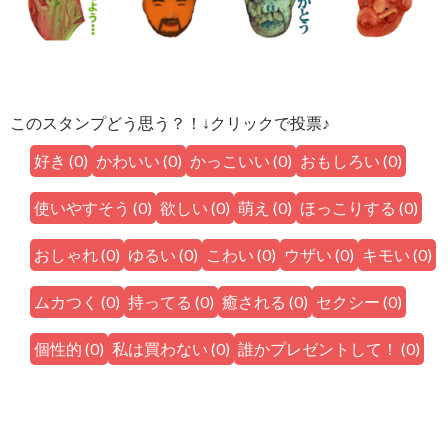
このスタンプどう思う？！↓クリックで投票♪
好き
(
0
)
かわいい
(
0
)
かっこいい
(
0
)
おもしろい
(
0
)
使いやすそう
(
0
)
欲しい
(
0
)
萌え
(
0
)
ほっこりする
(
0
)
おしゃれ
(
0
)
ゆるい
(
0
)
こわい
(
0
)
ウザい
(
0
)
キモい
(
0
)
ムカつく
(
0
)
持ってる
(
0
)
癒される
(
0
)
セクシー
(
0
)
個性的
(
0
)
私は買わない
(
0
)
誰かプレゼントして！
(
0
)