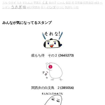
くま
うち
ウサギ
うさ
すたんぷ
宇宙人
女の子
にゃん
会話
犬
日常編
日常会話
vol.1
ペ
うさぎ
猫
パンダ
ンギン
vol.2
関西弁
日々
ひつじ
気持ち
一日
みんなが気になってるスタンプ
鏡もち侍 その２
(3665273)
関西弁の白文鳥 2
(385016)