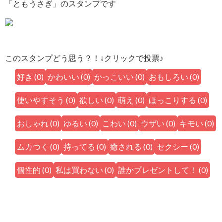
「ともうさぎ」のスタンプです
このスタンプどう思う？！↓クリックで投票♪
好き
(
0
)
かわいい
(
0
)
かっこいい
(
0
)
おもしろい
(
0
)
使いやすそう
(
0
)
欲しい
(
0
)
萌え
(
0
)
ほっこりする
(
0
)
おしゃれ
(
0
)
ゆるい
(
0
)
こわい
(
0
)
ウザい
(
0
)
キモい
(
0
)
ムカつく
(
0
)
持ってる
(
0
)
癒される
(
0
)
セクシー
(
0
)
個性的
(
0
)
私は買わない
(
0
)
誰かプレゼントして！
(
0
)