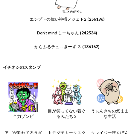
エジプトの偉い神様メジェド2
(256196)
Don't mind しーちゃん
(242534)
からふるチュ～きーず ３
(186162)
イチオシのスタンプ
目が笑ってない着ぐ
うぉんきちの気まま
全力ゾンビ
るみたち 2
な生活
アゴが割れてるうざ
トモダチトークスタ
クレイジーぼんぼん