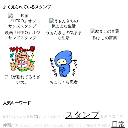
よく見られているスタンプ
映画『HERO』オジ
うぉんきちの気まま
サンズスタンプ
な生活
励ましの言葉
アゴが割れてるうざ
い犬。
ちょっくら忍者
人気キーワード
スタンプ
ねこ
ネコ
日本語版
カエル
妖精
人
おばけ
クマ
顔
君
生活
日常
仲間たち
にゃんこ
パート
赤ちゃん
ひよこ
日常スタンプ
敬語
世界
仲間達