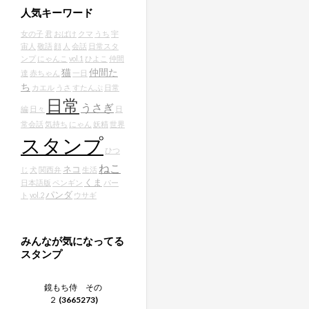
人気キーワード
女の子
君
おばけ
クマ
うち
宇
宙人
敬語
顔
人
会話
日常スタ
ンプ
にゃんこ
vol.1
ひよこ
仲間
猫
仲間た
達
赤ちゃん
一日
ち
カエル
うさ
すたんぷ
日常
日常
うさぎ
編
日々
日
常会話
気持ち
にゃん
妖精
世界
スタンプ
ひつ
ねこ
ネコ
じ
犬
関西弁
生活
くま
日本語版
ペンギン
パー
パンダ
ト
vol.2
ウサギ
みんなが気になってる
スタンプ
鏡もち侍 その
２
(3665273)