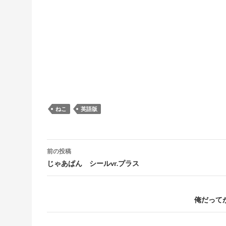
ねこ
英語版
投稿ナビゲーション
前の投稿
じゃあぱん シールvr.プラス
俺だって