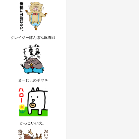
クレイジーぼんぼん豚野郎
ヌーじぃのボヤキ
かっこいい犬。