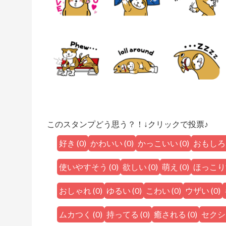
このスタンプどう思う？！↓クリックで投票♪
好き
(
0
)
かわいい
(
0
)
かっこいい
(
0
)
おもしろ
使いやすそう
(
0
)
欲しい
(
0
)
萌え
(
0
)
ほっこり
おしゃれ
(
0
)
ゆるい
(
0
)
こわい
(
0
)
ウザい
(
0
)
ムカつく
(
0
)
持ってる
(
0
)
癒される
(
0
)
セクシ