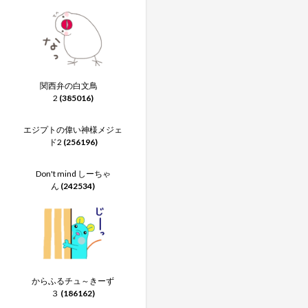
関西弁の白文鳥
2
(385016)
エジプトの偉い神様メジェ
ド2
(256196)
Don't mind しーちゃ
ん
(242534)
からふるチュ～きーず
３
(186162)