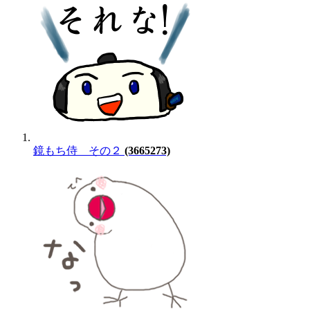
鏡もち侍 その２
(3665273)