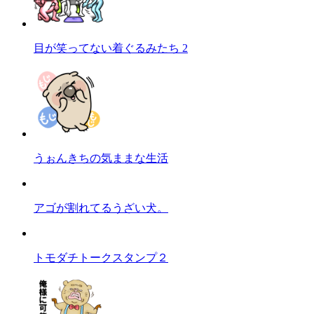
目が笑ってない着ぐるみたち 2
うぉんきちの気ままな生活
アゴが割れてるうざい犬。
トモダチトークスタンプ２