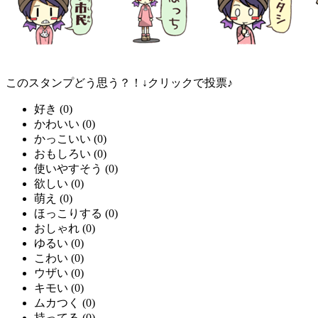
このスタンプどう思う？！↓クリックで投票♪
好き
(
0
)
かわいい
(
0
)
かっこいい
(
0
)
おもしろい
(
0
)
使いやすそう
(
0
)
欲しい
(
0
)
萌え
(
0
)
ほっこりする
(
0
)
おしゃれ
(
0
)
ゆるい
(
0
)
こわい
(
0
)
ウザい
(
0
)
キモい
(
0
)
ムカつく
(
0
)
持ってる
(
0
)