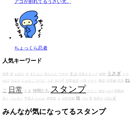
アゴが割れてるうざい犬。
ちょっくら忍者
人気キーワード
うさぎ
ネコ
世界
顔
おばけ
犬
すたんぷ
赤ちゃん
ウサギ
日常スタンプ
妖精
クマ
ね
vol.2
カエル
にゃんこ
ひつじ
うさ
女の子
日常会話
一日
パート
敬語
日常編
生活
スタンプ
日常
こ
仲間たち
くま
ひよこ
会話
vol.1
関西弁
猫
パンダ
日々
ペンギン
宇宙人
にゃん
仲間達
人
日本語版
うち
君
気持ち
みんなが気になってるスタンプ