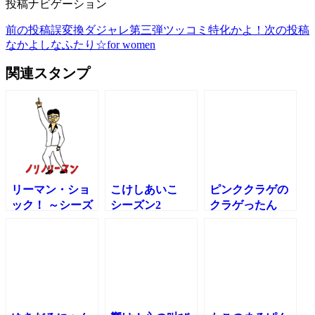
投稿ナビゲーション
前の投稿
誤変換ダジャレ第三弾ツッコミ特化かよ！
次の投稿
なかよしなふたり☆for women
関連スタンプ
リーマン・ショ
こけしあいこ
ピンククラゲの
ック！ ～シーズ
シーズン2
クラゲったん
ン2
シーズン２