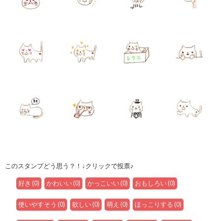
このスタンプどう思う？！↓クリックで投票♪
好き
(
0
)
かわいい
(
0
)
かっこいい
(
0
)
おもしろい
(
0
)
使いやすそう
(
0
)
欲しい
(
0
)
萌え
(
0
)
ほっこりする
(
0
)