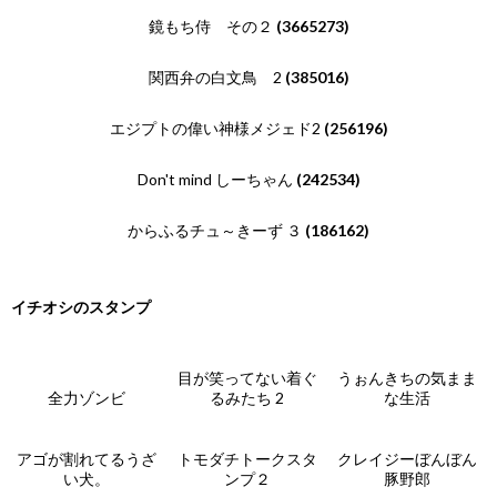
鏡もち侍 その２
(3665273)
関西弁の白文鳥 2
(385016)
エジプトの偉い神様メジェド2
(256196)
Don't mind しーちゃん
(242534)
からふるチュ～きーず ３
(186162)
イチオシのスタンプ
目が笑ってない着ぐ
うぉんきちの気まま
全力ゾンビ
るみたち 2
な生活
アゴが割れてるうざ
トモダチトークスタ
クレイジーぼんぼん
い犬。
ンプ２
豚野郎