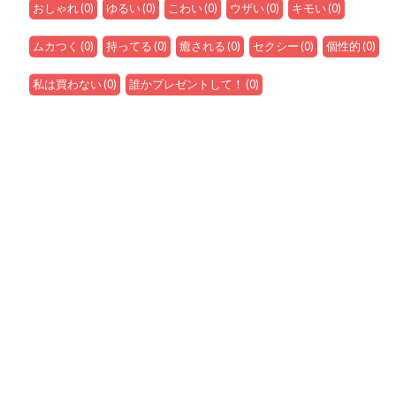
おしゃれ
(
0
)
ゆるい
(
0
)
こわい
(
0
)
ウザい
(
0
)
キモい
(
0
)
ムカつく
(
0
)
持ってる
(
0
)
癒される
(
0
)
セクシー
(
0
)
個性的
(
0
)
私は買わない
(
0
)
誰かプレゼントして！
(
0
)