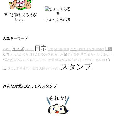
アゴが割れてるうざ
い犬。
ちょっくら忍者
人気キーワード
日常
うさぎ
仲間
くま
女の子
パート
クマ
関西弁
世界
日常スタンプ
仲間達
たち
猫
ネコ
すたんぷ
うち
日常会話
敬語
妖精
カエル
日本語版
赤ちゃん
君
おばけ
ね
パンダ
にゃん
犬
人
にゃんこ
うさ
一日
vol.2
vol.1
会話
ひつじ
ウサギ
宇宙人
顔
スタンプ
こ
ひよこ
日常編
日々
生活
気持ち
ペンギン
みんなが気になってるスタンプ