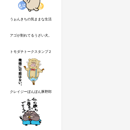
うぉんきちの気ままな生活
アゴが割れてるうざい犬。
トモダチトークスタンプ２
クレイジーぼんぼん豚野郎