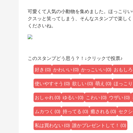
可愛くて人気の小動物を集めました。ほっこりい
クスッと笑ってしまう、そんなスタンプで楽しく
くださいね。
このスタンプどう思う？！↓クリックで投票♪
好き
(
0
)
かわいい
(
0
)
かっこいい
(
0
)
おもしろ
使いやすそう
(
0
)
欲しい
(
0
)
萌え
(
0
)
ほっこり
おしゃれ
(
0
)
ゆるい
(
0
)
こわい
(
0
)
ウザい
(
0
)
ムカつく
(
0
)
持ってる
(
0
)
癒される
(
0
)
セクシ
私は買わない
(
0
)
誰かプレゼントして！
(
0
)