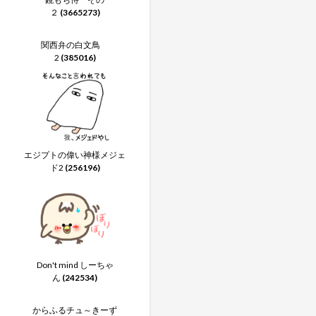
２
(3665273)
関西弁の白文鳥
2
(385016)
エジプトの偉い神様メジェ
ド2
(256196)
Don't mind しーちゃ
ん
(242534)
からふるチュ～きーず