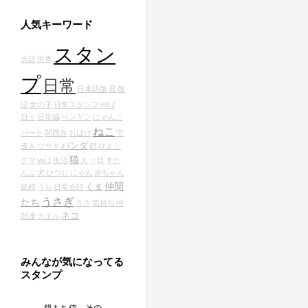
人気キーワード
スタン
会話
世界
プ
日常
日本語版
君
敬
語
女の子
日常スタンプ
vol.2
日々
日常編
ペンギン
にゃんこ
ねこ
パート
関西弁
おばけ
宇
パンダ
宙人
ウサギ
顔
ひよこ
猫
クマ
vol.1
生活
人
一日
すた
んぷ
犬
ひつじ
にゃん
赤ちゃん
仲間
くま
妖精
うち
日常会話
うさぎ
たち
うさ
気持ち
仲
ネコ
間達
カエル
みんなが気になってる
スタンプ
鏡もち侍 その