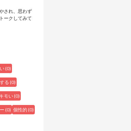
やされ、思わず
トークしてみて
い
(
0
)
する
(
0
)
キモい
(
0
)
ー
(
0
)
個性的
(
0
)