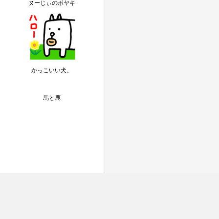
ヌーじぃのボヤキ
かっこいい犬。
馬と鹿