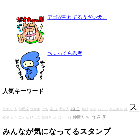
アゴが割れてるうざい犬。
ちょっくら忍者
人気キーワード
ス
ねこ
ネコ
カエル
人
仲間達
ウサギ
うち
宇宙人
妖精
クマ
パート
ペンギン
顔
うさぎ
仲間たち
敬語
日々
にゃん
ひよこ
気持ち
おばけ
一日
みんなが気になってるスタンプ