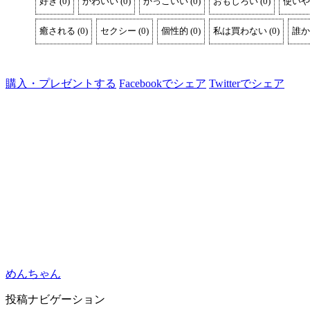
好き
(
0
)
かわいい
(
0
)
かっこいい
(
0
)
おもしろい
(
0
)
使いや
癒される
(
0
)
セクシー
(
0
)
個性的
(
0
)
私は買わない
(
0
)
誰か
購入・プレゼントする
Facebookでシェア
Twitterでシェア
めんちゃん
投稿ナビゲーション