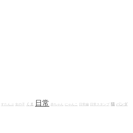
日常
猫
くま
パンダ
すたんぷ
女の子
赤ちゃん
にゃんこ
日常編
日常スタンプ