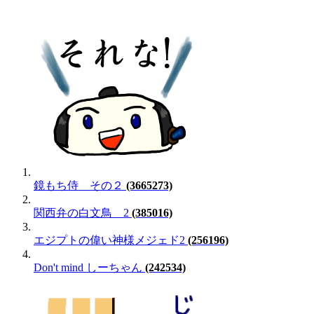
鏡もち侍 その２
(3665273)
関西弁の白文鳥 2
(385016)
エジプトの偉い神様メジェド2
(256196)
Don't mind しーちゃん
(242534)