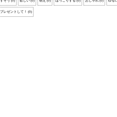
すそう
(
0
)
欲しい
(
0
)
萌え
(
0
)
ほっこりする
(
0
)
おしゃれ
(
0
)
ゆる
プレゼントして！
(
0
)