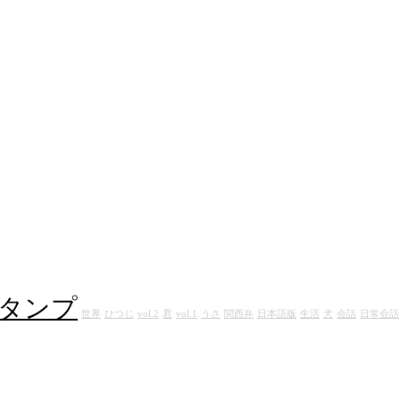
タンプ
世界
ひつじ
vol.2
君
vol.1
うさ
関西弁
日本語版
生活
犬
会話
日常会話