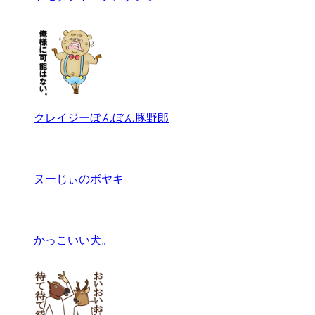
クレイジーぼんぼん豚野郎
ヌーじぃのボヤキ
かっこいい犬。