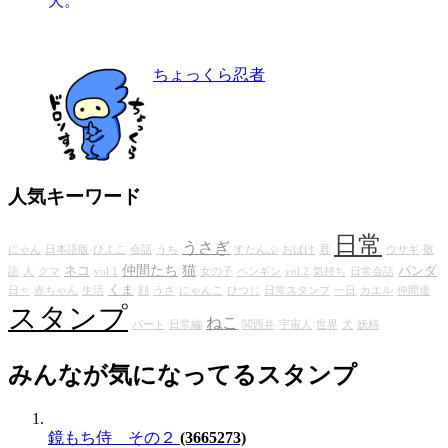
ちょっくら忍者
人気キーワード
日常
うさぎ
にゃん
日本語版
ひよこ
会話
うち
すたんぷ
おばけ
君
ウサギ
敬
仲間たち
猫
ネコ
パンダ
語
人
クマ
vol.1
女の子
ペンギン
vol.2
気持ち
日常会話
くま
日々
赤ちゃん
生活
顔
うさ
にゃんこ
ひつじ
日常スタンプ
一日
カエル
仲間達
スタンプ
ねこ
パート
日常編
関西弁
宇宙人
世界
犬
妖精
みんなが気になってるスタンプ
鏡もち侍 その２
(3665273)