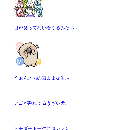
目が笑ってない着ぐるみたち 2
うぉんきちの気ままな生活
アゴが割れてるうざい犬。
トモダチトークスタンプ２