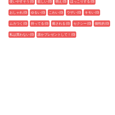
使いやすそう
(
0
)
欲しい
(
0
)
萌え
(
0
)
ほっこりする
(
0
)
おしゃれ
(
0
)
ゆるい
(
0
)
こわい
(
0
)
ウザい
(
0
)
キモい
(
0
)
ムカつく
(
0
)
持ってる
(
0
)
癒される
(
0
)
セクシー
(
0
)
個性的
(
0
)
私は買わない
(
0
)
誰かプレゼントして！
(
0
)