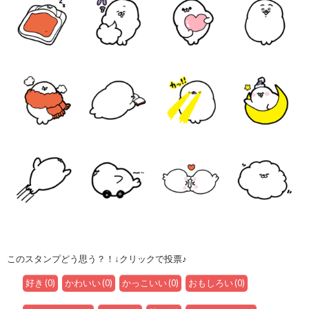
このスタンプどう思う？！↓クリックで投票♪
好き
(
0
)
かわいい
(
0
)
かっこいい
(
0
)
おもしろい
(
0
)