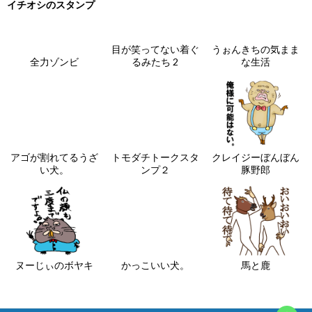
イチオシのスタンプ
目が笑ってない着ぐ
うぉんきちの気まま
全力ゾンビ
るみたち 2
な生活
アゴが割れてるうざ
トモダチトークスタ
クレイジーぼんぼん
い犬。
ンプ２
豚野郎
ヌーじぃのボヤキ
かっこいい犬。
馬と鹿