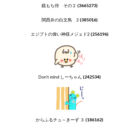
鏡もち侍 その２
(3665273)
関西弁の白文鳥 2
(385016)
エジプトの偉い神様メジェド2
(256196)
Don't mind しーちゃん
(242534)
からふるチュ～きーず ３
(186162)