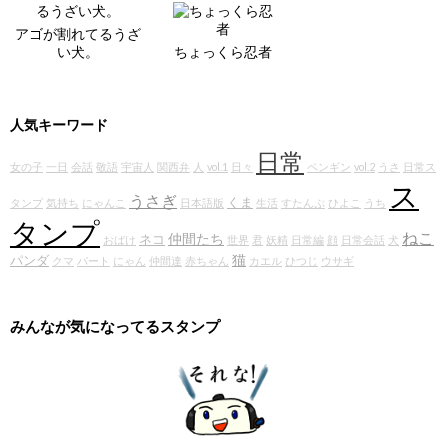
アゴが割れてるうざ
い犬。
ちょっくら忍者
人気キーワード
日常
女の子
一日
会話
敬語
宇宙人
関西弁
人
vol.1
日々
ペンギン
vol.2
うさ
日常ス
ス
うさぎ
くま
タンプ
気持ち
にゃんこ
日本語版
生活
すたんぷ
ひよこ
うち
タンプ
ねこ
仲間たち
ネコ
おばけ
世界
君
妖精
日常編
顔
日常会話
犬
猫
パンダ
クマ
パート
にゃん
仲間達
赤ちゃん
カエル
ひつじ
ウサギ
みんなが気になってるスタンプ