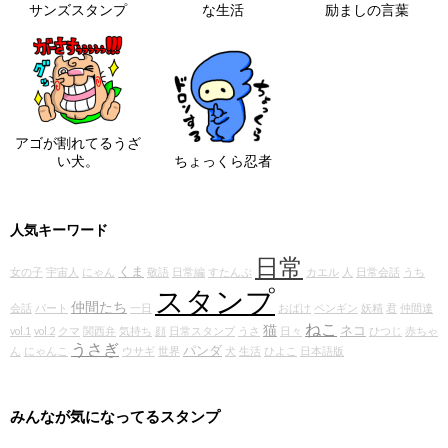
サンズスタンプ
な生活
励ましの言葉
アゴが割れてるうざ
い犬。
ちょっくら忍者
人気キーワード
日常
くま
女の子
宇宙人
にゃん
敬語
日常編
すたんぷ
カエル
人
日常会話
うち
スタンプ
仲間たち
会話
パート
一日
おばけ
ペンギン
妖精
君
仲間達
ねこ
猫
ネコ
vol.1
vol.2
クマ
関西弁
気持ち
顔
日常スタンプ
うさ
日々
ひつじ
赤ちゃ
うさぎ
パンダ
ん
にゃんこ
ウサギ
世界
犬
生活
ひよこ
日本語版
みんなが気になってるスタンプ