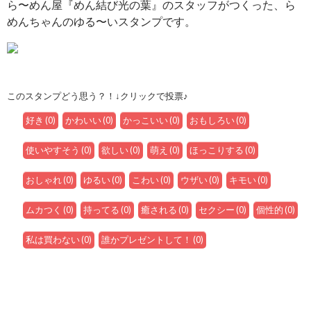
ら〜めん屋『めん結び光の葉』のスタッフがつくった、ら
めんちゃんのゆる〜いスタンプです。
このスタンプどう思う？！↓クリックで投票♪
好き
(
0
)
かわいい
(
0
)
かっこいい
(
0
)
おもしろい
(
0
)
使いやすそう
(
0
)
欲しい
(
0
)
萌え
(
0
)
ほっこりする
(
0
)
おしゃれ
(
0
)
ゆるい
(
0
)
こわい
(
0
)
ウザい
(
0
)
キモい
(
0
)
ムカつく
(
0
)
持ってる
(
0
)
癒される
(
0
)
セクシー
(
0
)
個性的
(
0
)
私は買わない
(
0
)
誰かプレゼントして！
(
0
)