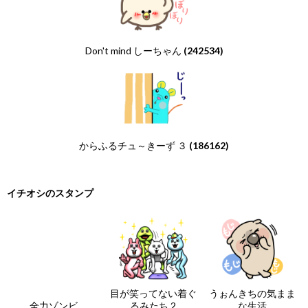
Don't mind しーちゃん
(242534)
からふるチュ～きーず ３
(186162)
イチオシのスタンプ
目が笑ってない着ぐ
うぉんきちの気まま
全力ゾンビ
るみたち 2
な生活