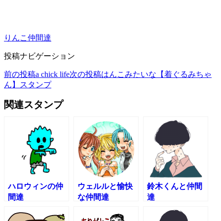
りんこ
仲間達
投稿ナビゲーション
前の投稿
a chick life
次の投稿
はんこみたいな【着ぐるみちゃ
ん】スタンプ
関連スタンプ
ハロウィンの仲
ウェルルと愉快
鈴木くんと仲間
間達
な仲間達
達