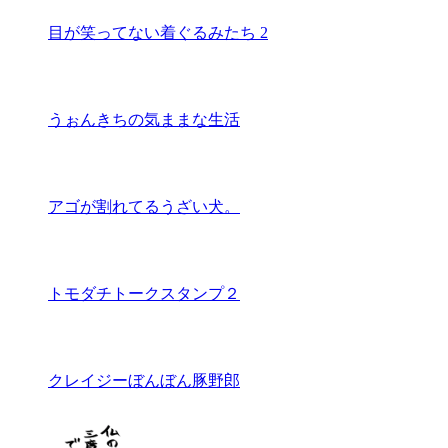
目が笑ってない着ぐるみたち 2
うぉんきちの気ままな生活
アゴが割れてるうざい犬。
トモダチトークスタンプ２
クレイジーぼんぼん豚野郎