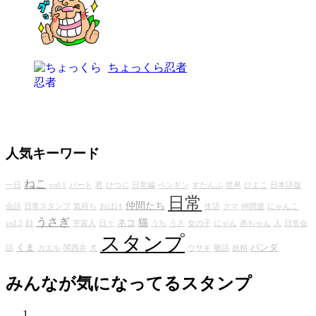
ちょっくら忍者
人気キーワード
ねこ
一日
vol.1
パート
君
ひつじ
日常編
ペンギン
すたんぷ
世界
ひよこ
日本語版
日常
仲間たち
会話
日常スタンプ
気持ち
おばけ
生活
クマ
仲間達
にゃんこ
うさぎ
猫
ネコ
vol.2
顔
宇宙人
日々
うち
うさ
女の子
にゃん
赤ちゃん
人
日常会
スタンプ
くま
パンダ
話
カエル
関西弁
犬
ウサギ
敬語
妖精
みんなが気になってるスタンプ