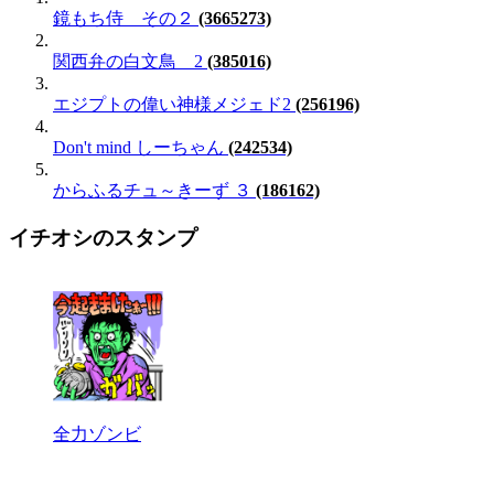
鏡もち侍 その２
(3665273)
関西弁の白文鳥 2
(385016)
エジプトの偉い神様メジェド2
(256196)
Don't mind しーちゃん
(242534)
からふるチュ～きーず ３
(186162)
イチオシのスタンプ
全力ゾンビ