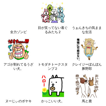
目が笑ってない着ぐ
うぉんきちの気まま
全力ゾンビ
るみたち 2
な生活
アゴが割れてるうざ
トモダチトークスタ
クレイジーぼんぼん
い犬。
ンプ２
豚野郎
ヌーじぃのボヤキ
かっこいい犬。
馬と鹿