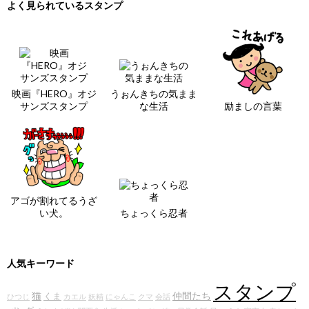
よく見られているスタンプ
映画『HERO』オジ
うぉんきちの気まま
サンズスタンプ
な生活
励ましの言葉
アゴが割れてるうざ
い犬。
ちょっくら忍者
人気キーワード
スタンプ
猫
仲間たち
くま
ひつじ
カエル
妖精
にゃんこ
クマ
会話