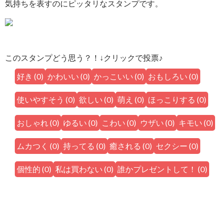
気持ちを表すのにピッタリなスタンプです。
このスタンプどう思う？！↓クリックで投票♪
好き
(
0
)
かわいい
(
0
)
かっこいい
(
0
)
おもしろい
(
0
)
使いやすそう
(
0
)
欲しい
(
0
)
萌え
(
0
)
ほっこりする
(
0
)
おしゃれ
(
0
)
ゆるい
(
0
)
こわい
(
0
)
ウザい
(
0
)
キモい
(
0
)
ムカつく
(
0
)
持ってる
(
0
)
癒される
(
0
)
セクシー
(
0
)
個性的
(
0
)
私は買わない
(
0
)
誰かプレゼントして！
(
0
)