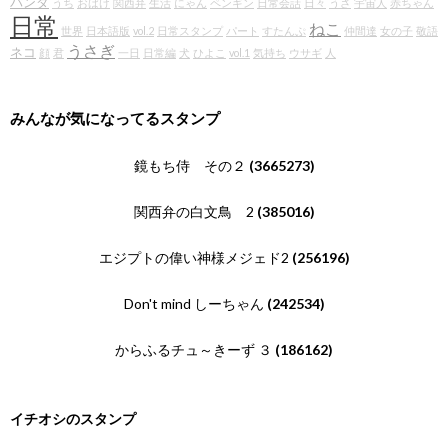
パンダ
うち
おばけ
関西弁
生活
にゃん
ペンギン
日常会話
日々
うさ
宇宙人
赤ちゃん
日常
ねこ
世界
日本語版
vol.2
日常スタンプ
パート
すたんぷ
仲間達
女の子
敬語
うさぎ
ネコ
顔
君
一日
日常編
犬
ひよこ
vol.1
気持ち
ウサギ
人
みんなが気になってるスタンプ
鏡もち侍 その２
(3665273)
関西弁の白文鳥 2
(385016)
エジプトの偉い神様メジェド2
(256196)
Don't mind しーちゃん
(242534)
からふるチュ～きーず ３
(186162)
イチオシのスタンプ