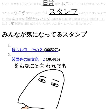
日常
ねこ
ひよこ
ウサギ
顔
うさ
君
カエル
敬語
パート
vol.1
仲間達
ペンギン
スタンプ
うさぎ
くま
すたんぷ
女の子
会話
vol.2
クマ
宇宙人
ひつ
仲間たち
ネコ
パンダ
じ
生活
世界
日本語版
妖精
犬
日常編
にゃん
おばけ
一日
猫
気持ち
関西弁
日常会話
うち
人
赤ちゃん
日々
にゃんこ
日常スタンプ
みんなが気になってるスタンプ
鏡もち侍 その２
(3665273)
関西弁の白文鳥 2
(385016)