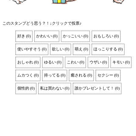
このスタンプどう思う？！↓クリックで投票♪
好き
(
0
)
かわいい
(
0
)
かっこいい
(
0
)
おもしろい
(
0
)
使いやすそう
(
0
)
欲しい
(
0
)
萌え
(
0
)
ほっこりする
(
0
)
おしゃれ
(
0
)
ゆるい
(
0
)
こわい
(
0
)
ウザい
(
0
)
キモい
(
0
)
ムカつく
(
0
)
持ってる
(
0
)
癒される
(
0
)
セクシー
(
0
)
個性的
(
0
)
私は買わない
(
0
)
誰かプレゼントして！
(
0
)