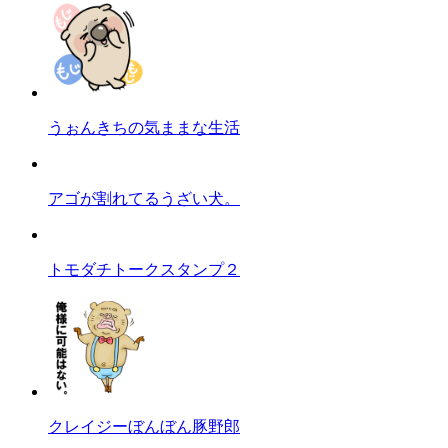
うぉんきちの気ままな生活
アゴが割れてるうざい犬。
トモダチトークスタンプ２
クレイジーぼんぼん豚野郎