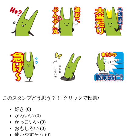
このスタンプどう思う？！↓クリックで投票♪
好き
(
0
)
かわいい
(
0
)
かっこいい
(
0
)
おもしろい
(
0
)
使いやすそう
(
0
)