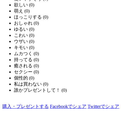
欲しい
(
0
)
萌え
(
0
)
ほっこりする
(
0
)
おしゃれ
(
0
)
ゆるい
(
0
)
こわい
(
0
)
ウザい
(
0
)
キモい
(
0
)
ムカつく
(
0
)
持ってる
(
0
)
癒される
(
0
)
セクシー
(
0
)
個性的
(
0
)
私は買わない
(
0
)
誰かプレゼントして！
(
0
)
購入・プレゼントする
Facebookでシェア
Twitterでシェア