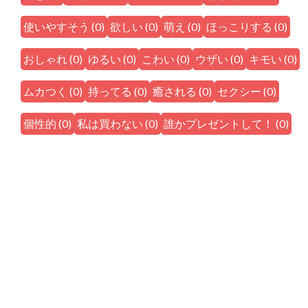
使いやすそう
(
0
)
欲しい
(
0
)
萌え
(
0
)
ほっこりする
(
0
)
おしゃれ
(
0
)
ゆるい
(
0
)
こわい
(
0
)
ウザい
(
0
)
キモい
(
0
)
ムカつく
(
0
)
持ってる
(
0
)
癒される
(
0
)
セクシー
(
0
)
個性的
(
0
)
私は買わない
(
0
)
誰かプレゼントして！
(
0
)