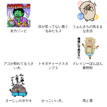
目が笑ってない着ぐ
うぉんきちの気まま
全力ゾンビ
るみたち 2
な生活
アゴが割れてるうざ
トモダチトークスタ
クレイジーぼんぼん
い犬。
ンプ２
豚野郎
ヌーじぃのボヤキ
かっこいい犬。
馬と鹿