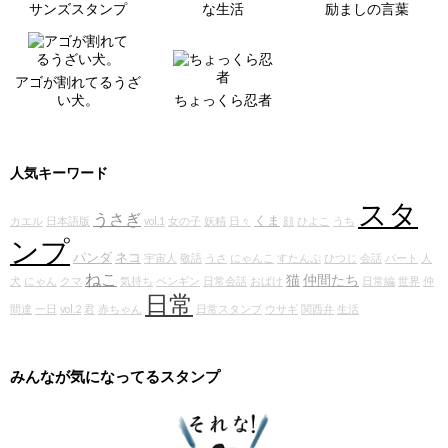
サンズスタンプ
な生活
励ましの言葉
アゴが割れてるうざ
い犬。
ちょっくら忍者
人気キーワード
スタ
うさぎ
くま
カエル
日本語版
vol.1
女の子
妖精
日々
顔
ひよこ
うち
ンプ
パンダ
ネコ
宇宙人
敬語
うさ
にゃんこ
すたんぷ
ひつじ
会話
パート
人
ねこ
猫
仲間たち
犬
にゃん
クマ
気持ち
ペンギン
日常会話
おばけ
日常編
世界
仲
日常
間達
一日
vol.2
君
赤ちゃん
日常スタンプ
ウサギ
関西弁
生活
みんなが気になってるスタンプ