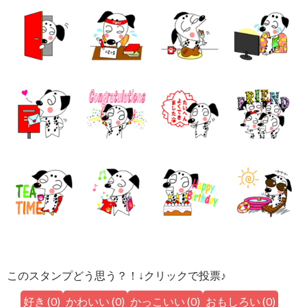
このスタンプどう思う？！↓クリックで投票♪
好き
(
0
)
かわいい
(
0
)
かっこいい
(
0
)
おもしろい
(
0
)