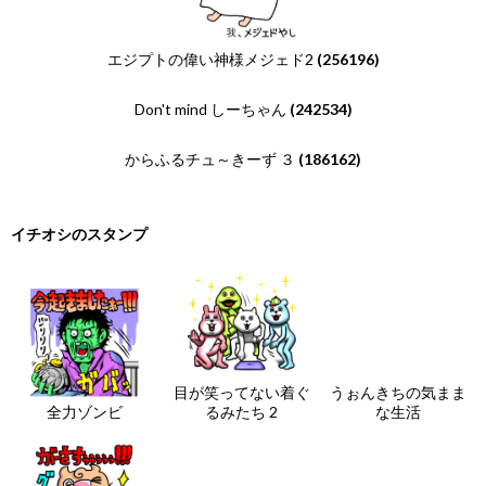
エジプトの偉い神様メジェド2
(256196)
Don't mind しーちゃん
(242534)
からふるチュ～きーず ３
(186162)
イチオシのスタンプ
目が笑ってない着ぐ
うぉんきちの気まま
全力ゾンビ
るみたち 2
な生活