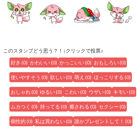
このスタンプどう思う？！↓クリックで投票♪
好き
(
0
)
かわいい
(
0
)
かっこいい
(
0
)
おもしろい
(
0
)
使いやすそう
(
0
)
欲しい
(
0
)
萌え
(
0
)
ほっこりする
(
0
)
おしゃれ
(
0
)
ゆるい
(
0
)
こわい
(
0
)
ウザい
(
0
)
キモい
(
0
)
ムカつく
(
0
)
持ってる
(
0
)
癒される
(
0
)
セクシー
(
0
)
個性的
(
0
)
私は買わない
(
0
)
誰かプレゼントして！
(
0
)