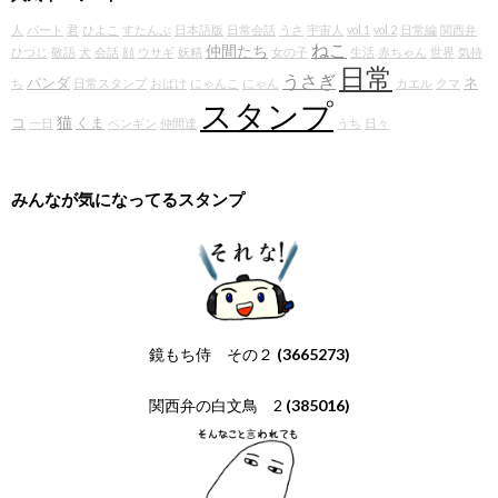
人
パート
君
ひよこ
すたんぷ
日本語版
日常会話
うさ
宇宙人
vol.1
vol.2
日常編
関西弁
ねこ
仲間たち
ひつじ
敬語
犬
会話
顔
ウサギ
妖精
女の子
生活
赤ちゃん
世界
気持
日常
うさぎ
パンダ
ネ
ち
日常スタンプ
おばけ
にゃんこ
にゃん
カエル
クマ
スタンプ
猫
コ
くま
一日
ペンギン
仲間達
うち
日々
みんなが気になってるスタンプ
鏡もち侍 その２
(3665273)
関西弁の白文鳥 2
(385016)