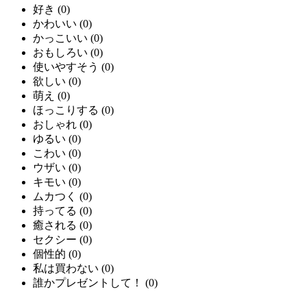
好き
(
0
)
かわいい
(
0
)
かっこいい
(
0
)
おもしろい
(
0
)
使いやすそう
(
0
)
欲しい
(
0
)
萌え
(
0
)
ほっこりする
(
0
)
おしゃれ
(
0
)
ゆるい
(
0
)
こわい
(
0
)
ウザい
(
0
)
キモい
(
0
)
ムカつく
(
0
)
持ってる
(
0
)
癒される
(
0
)
セクシー
(
0
)
個性的
(
0
)
私は買わない
(
0
)
誰かプレゼントして！
(
0
)