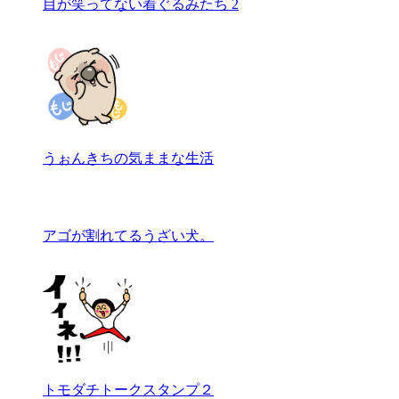
目が笑ってない着ぐるみたち 2
うぉんきちの気ままな生活
アゴが割れてるうざい犬。
トモダチトークスタンプ２