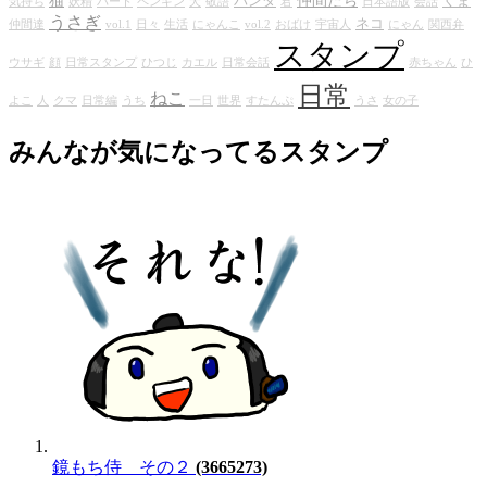
パンダ
くま
気持ち
妖精
パート
ペンギン
犬
敬語
君
日本語版
会話
うさぎ
ネコ
仲間達
vol.1
日々
生活
にゃんこ
vol.2
おばけ
宇宙人
にゃん
関西弁
スタンプ
ウサギ
顔
日常スタンプ
ひつじ
カエル
日常会話
赤ちゃん
ひ
日常
ねこ
よこ
人
クマ
日常編
うち
一日
世界
すたんぷ
うさ
女の子
みんなが気になってるスタンプ
鏡もち侍 その２
(3665273)