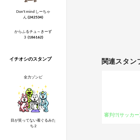
Don't mind しーちゃ
ん
(242534)
からふるチュ～きーず
３
(186162)
イチオシのスタンプ
関連スタン
全力ゾンビ
審判!?(サッカー
目が笑ってない着ぐるみた
ち 2