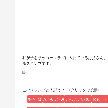
我が子をサッカークラブに入れているお父さん、
るスタンプです。
このスタンプどう思う？！↓クリックで投票♪
好き
(
0
)
かわいい
(
0
)
かっこいい
(
0
)
おもしろ