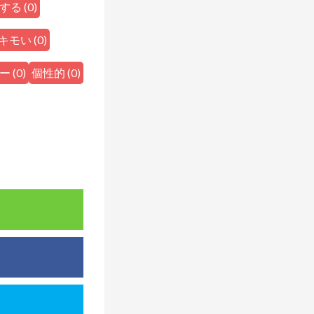
する
(
0
)
キモい
(
0
)
ー
(
0
)
個性的
(
0
)