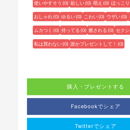
使いやすそう
(
0
)
欲しい
(
0
)
萌え
(
0
)
ほっこり
おしゃれ
(
0
)
ゆるい
(
0
)
こわい
(
0
)
ウザい
(
0
)
ムカつく
(
0
)
持ってる
(
0
)
癒される
(
0
)
セクシ
私は買わない
(
0
)
誰かプレゼントして！
(
0
)
購入・プレゼントする
Facebookでシェア
Twitterでシェア