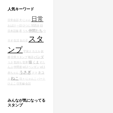
人気キーワード
日常
日常会話
犬
にゃん
おばけ
一日
ひつじ
関西弁
顔
仲間たち
日本語版
君
うち
ウ
スタ
サギ
生活
女の子
ンプ
宇宙人
カエル
妖
パンダ
精
日常スタンプ
敬語
猫
くま
うさ
気持ち
世界
すた
んぷ
仲間達
vol.2
ペンギン
vol.1
うさぎ
ネコ
赤ちゃん
クマ
ねこ
人
日々
にゃんこ
パート
ひよこ
日常編
会話
みんなが気になってる
スタンプ