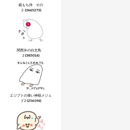
鏡もち侍 その
２
(3665273)
関西弁の白文鳥
2
(385016)
エジプトの偉い神様メジェ
ド2
(256196)