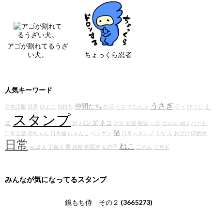
アゴが割れてるうざ
い犬。
ちょっくら忍者
人気キーワード
うさぎ
仲間たち
く
日本語版
世界
ひよこ
気持ち
生活
うさ
すたんぷ
日々
ひつじ
スタンプ
ま
パンダ
ネコ
顔
クマ
会話
敬語
一日
カエル
vol.1
パート
猫
日常会話
赤ちゃん
日常編
にゃんこ
ペンギン
日常スタンプ
うち
人
おばけ
関西弁
日常
ねこ
vol.2
犬
宇宙人
君
妖精
仲間達
女の子
にゃん
ウサギ
みんなが気になってるスタンプ
鏡もち侍 その２
(3665273)