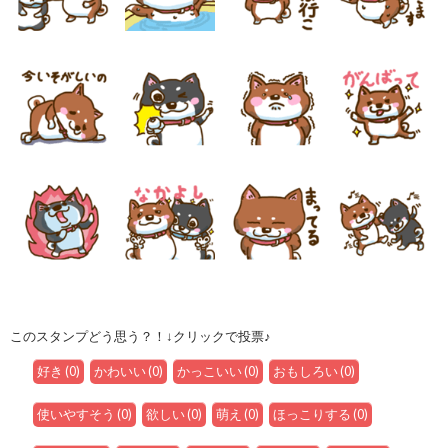
このスタンプどう思う？！↓クリックで投票♪
好き
(
0
)
かわいい
(
0
)
かっこいい
(
0
)
おもしろい
(
0
)
使いやすそう
(
0
)
欲しい
(
0
)
萌え
(
0
)
ほっこりする
(
0
)