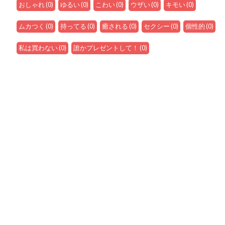
おしゃれ
(
0
)
ゆるい
(
0
)
こわい
(
0
)
ウザい
(
0
)
キモい
(
0
)
ムカつく
(
0
)
持ってる
(
0
)
癒される
(
0
)
セクシー
(
0
)
個性的
(
0
)
私は買わない
(
0
)
誰かプレゼントして！
(
0
)