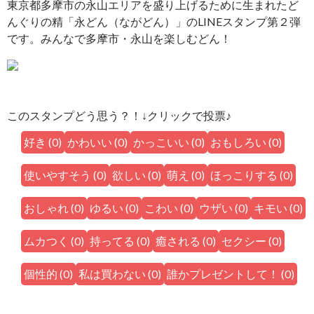
東京都多摩市の永山エリアを盛り上げるために生まれたど
んぐりの精「永どん（ながどん）」のLINEスタンプ第２弾
です。みんなで多摩市・永山を楽しむどん！
このスタンプどう思う？！↓クリックで投票♪
好き
(
0
)
かわいい
(
0
)
かっこいい
(
0
)
おもしろい
(
0
)
使いやすそう
(
0
)
欲しい
(
0
)
萌え
(
0
)
ほっこりする
(
0
)
おしゃれ
(
0
)
ゆるい
(
0
)
こわい
(
0
)
ウザい
(
0
)
キモい
(
0
)
ムカつく
(
0
)
持ってる
(
0
)
癒される
(
0
)
セクシー
(
0
)
個性的
(
0
)
私は買わない
(
0
)
誰かプレゼントして！
(
0
)