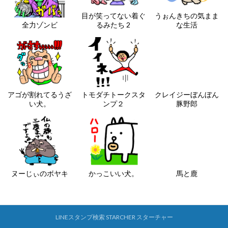
目が笑ってない着ぐ
うぉんきちの気まま
全力ゾンビ
るみたち 2
な生活
アゴが割れてるうざ
トモダチトークスタ
クレイジーぼんぼん
い犬。
ンプ２
豚野郎
ヌーじぃのボヤキ
かっこいい犬。
馬と鹿
LINEスタンプ検索 STARCHER スターチャー