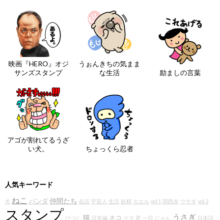
映画『HERO』オジ
うぉんきちの気まま
サンズスタンプ
な生活
励ましの言葉
アゴが割れてるうざ
い犬。
ちょっくら忍者
人気キーワード
ねこ
仲間たち
パンダ
犬
会話
宇宙人
生活
妖精
カエル
vol.1
関西弁
ウサギ
vol.2
スタンプ
うさぎ
猫
ネコ
ひつじ
日常編
クマ
君
一日
にゃん
日本語