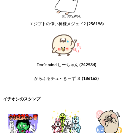
エジプトの偉い神様メジェド2
(256196)
Don't mind しーちゃん
(242534)
からふるチュ～きーず ３
(186162)
イチオシのスタンプ