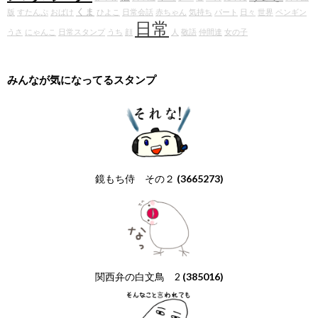
くま
版
すたんぷ
おばけ
ひよこ
日常会話
赤ちゃん
気持ち
パート
日々
世界
ペンギン
日常
うさ
にゃんこ
日常スタンプ
うち
顔
人
敬語
仲間達
女の子
みんなが気になってるスタンプ
鏡もち侍 その２
(3665273)
関西弁の白文鳥 2
(385016)