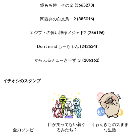
鏡もち侍 その２
(3665273)
関西弁の白文鳥 2
(385016)
エジプトの偉い神様メジェド2
(256196)
Don't mind しーちゃん
(242534)
からふるチュ～きーず ３
(186162)
イチオシのスタンプ
目が笑ってない着ぐ
うぉんきちの気まま
全力ゾンビ
るみたち 2
な生活