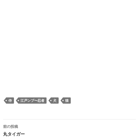
侍
江戸ンプ〜忍者
犬
猫
投稿ナビゲーション
前の投稿
丸タイガー