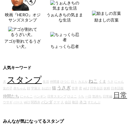
映画『HERO』オジ
うぉんきちの気まま
サンズスタンプ
な生活
励ましの言葉
アゴが割れてるうざ
い犬。
ちょっくら忍者
人気キーワード
スタンプ
ねこ
くま
犬
生活
仲間達
ひつじ
日々
カエル
うさ
にゃん
うさぎ
猫
女の子
赤ちゃん
顔
宇宙人
おばけ
世界
君
vol.2
日常会話
妖精
日本語版
日常
仲間たち
にゃんこ
ペンギン
日常スタンプ
ひよこ
うち
一日
気持ち
日常編
パンダ
ネコ
ウサギ
パート
vol.1
関西弁
クマ
人
会話
敬語
すたんぷ
みんなが気になってるスタンプ