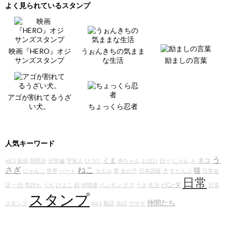
よく見られているスタンプ
映画『HERO』オジ
うぉんきちの気まま
サンズスタンプ
な生活
励ましの言葉
アゴが割れてるうざ
い犬。
ちょっくら忍者
人気キーワード
う
くま
ネコ
vol.2
妖精
関西弁
日常編
宇宙人
ひつじ
赤ちゃん
おばけ
日々
にゃん
人
さぎ
ねこ
猫
にゃんこ
世界
パート
カエル
君
女の子
日本語版
犬
すたんぷ
日常会
日常
パンダ
話
一日
気持ち
うち
ひよこ
顔
仲間達
ペンギン
クマ
うさ
生活
日常
スタンプ
仲間たち
スタンプ
vol.1
敬語
会話
ウサギ