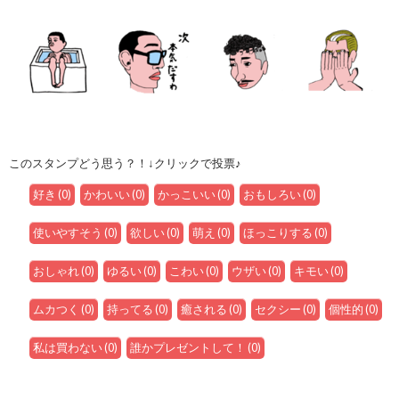
このスタンプどう思う？！↓クリックで投票♪
好き
(
0
)
かわいい
(
0
)
かっこいい
(
0
)
おもしろい
(
0
)
使いやすそう
(
0
)
欲しい
(
0
)
萌え
(
0
)
ほっこりする
(
0
)
おしゃれ
(
0
)
ゆるい
(
0
)
こわい
(
0
)
ウザい
(
0
)
キモい
(
0
)
ムカつく
(
0
)
持ってる
(
0
)
癒される
(
0
)
セクシー
(
0
)
個性的
(
0
)
私は買わない
(
0
)
誰かプレゼントして！
(
0
)