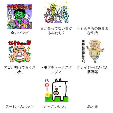
目が笑ってない着ぐ
うぉんきちの気まま
全力ゾンビ
るみたち 2
な生活
アゴが割れてるうざ
トモダチトークスタ
クレイジーぼんぼん
い犬。
ンプ２
豚野郎
ヌーじぃのボヤキ
かっこいい犬。
馬と鹿