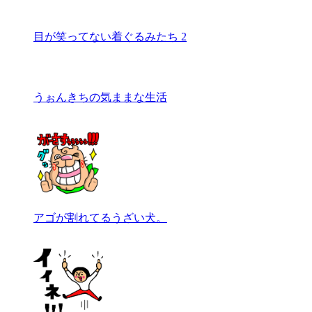
目が笑ってない着ぐるみたち 2
うぉんきちの気ままな生活
アゴが割れてるうざい犬。