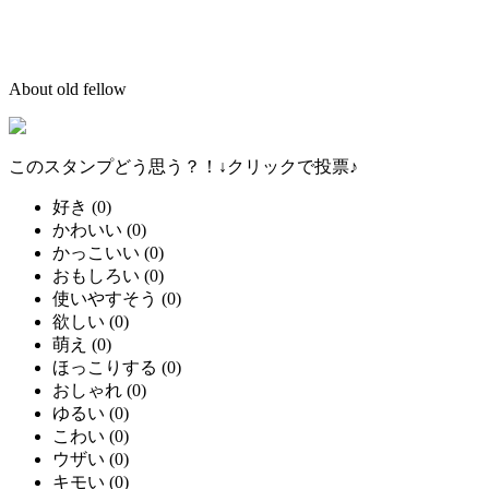
About old fellow
このスタンプどう思う？！↓クリックで投票♪
好き
(
0
)
かわいい
(
0
)
かっこいい
(
0
)
おもしろい
(
0
)
使いやすそう
(
0
)
欲しい
(
0
)
萌え
(
0
)
ほっこりする
(
0
)
おしゃれ
(
0
)
ゆるい
(
0
)
こわい
(
0
)
ウザい
(
0
)
キモい
(
0
)