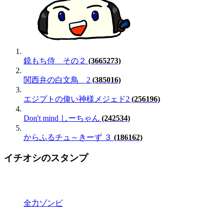
鏡もち侍 その２
(3665273)
関西弁の白文鳥 2
(385016)
エジプトの偉い神様メジェド2
(256196)
Don't mind しーちゃん
(242534)
からふるチュ～きーず ３
(186162)
イチオシのスタンプ
全力ゾンビ