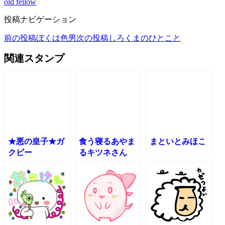
old fellow
投稿ナビゲーション
前の投稿
ぼくは色男
次の投稿
しろくまのひとこと
関連スタンプ
★悪の皇子★ガ
食う寝るあやま
まといとみほこ
クビー
るキツネさん