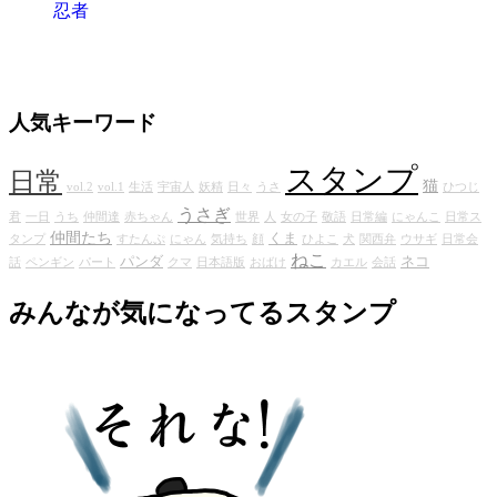
人気キーワード
スタンプ
日常
猫
vol.2
vol.1
生活
宇宙人
妖精
日々
うさ
ひつじ
うさぎ
君
一日
うち
仲間達
赤ちゃん
世界
人
女の子
敬語
日常編
にゃんこ
日常ス
仲間たち
くま
タンプ
すたんぷ
にゃん
気持ち
顔
ひよこ
犬
関西弁
ウサギ
日常会
ねこ
パンダ
ネコ
話
ペンギン
パート
クマ
日本語版
おばけ
カエル
会話
みんなが気になってるスタンプ